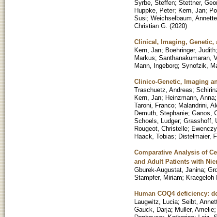
Syrbe, Steffen
;
Stettner, Geo
Huppke, Peter
;
Kern, Jan
;
Po
Susi
;
Weichselbaum, Annette
Christian G.
(
2020
)
Clinical, Imaging, Genetic,
Kern, Jan
;
Boehringer, Judith
Markus
;
Santhanakumaran, V
Mann, Ingeborg
;
Synofzik, Ma
Clinico-Genetic, Imaging an
Traschuetz, Andreas
;
Schiri
Kern, Jan
;
Heinzmann, Anna
Taroni, Franco
;
Malandrini, A
Demuth, Stephanie
;
Ganos, C
Schoels, Ludger
;
Grasshoff, 
Rougeot, Christelle
;
Ewenczyk
Haack, Tobias
;
Distelmaier, F
Comparative Analysis of Ce
and Adult Patients with Ni
Gburek-Augustat, Janina
;
Gr
Stampfer, Miriam
;
Kraegeloh-
Human COQ4 deficiency: del
Laugwitz, Lucia
;
Seibt, Annet
Gauck, Darja
;
Muller, Amelie