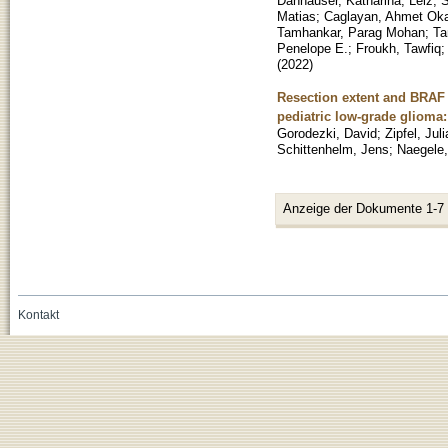
Danhauser, Katharina
;
Leiz, 
Matias
;
Caglayan, Ahmet Ok
Tamhankar, Parag Mohan
;
Ta
Penelope E.
;
Froukh, Tawfiq
(
2022
)
Resection extent and BRAF 
pediatric low-grade glioma:
Gorodezki, David
;
Zipfel, Jul
Schittenhelm, Jens
;
Naegele
Anzeige der Dokumente 1-7
Kontakt