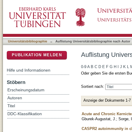
Auflistung Universitätsbibliographie nach Aut
DSpace Repositorium (Manakin basiert)
Universitätsbibliographie
→
Auflistung Universitätsbibliographie nach Autor
Auflistung Univers
PUBLIKATION MELDEN
0-9
A
B
C
D
E
F
G
H
I
J
K
L
Hilfe und Informationen
Oder geben Sie die ersten Bu
Stöbern
Sortiert nach:
Erscheinungsdatum
Autoren
Anzeige der Dokumente 1-7
Titel
Acute and Chronic Kernict
DDC-Klassifikation
Gburek-Augustat, J.
;
Sorge, I
CASPR2 autoimmunity in ch