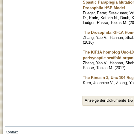
Spastic Paraplegia Mutatio
Drosophila HSP Model
Fueger, Petra
;
Sreekumar, Vr
D.
;
Karle, Kathrin N.
;
Daub, K
Ludger
;
Rasse, Tobias M.
(
20
The Drosophila KIF1A Homol
Zhang, Yao V.
;
Hannan, Shab
(
2016
)
The KIF1A homolog Unc-104 
perisynaptic scaffold organ
Zhang, Yao V.
;
Hannan, Shab
Rasse, Tobias M.
(
2017
)
The Kinesin-3, Unc-104 Re
Kern, Jeannine V.
;
Zhang, Ya
Anzeige der Dokumente 1-5
Kontakt