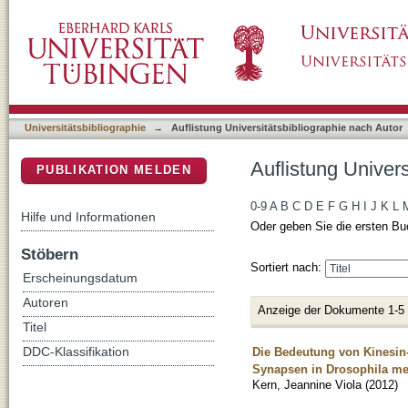
Auflistung Universitätsbibliographie nach Aut
DSpace Repositorium (Manakin basiert)
Universitätsbibliographie
→
Auflistung Universitätsbibliographie nach Autor
Auflistung Univers
PUBLIKATION MELDEN
0-9
A
B
C
D
E
F
G
H
I
J
K
L
Hilfe und Informationen
Oder geben Sie die ersten Bu
Stöbern
Sortiert nach:
Erscheinungsdatum
Autoren
Anzeige der Dokumente 1-5
Titel
Die Bedeutung von Kinesin-
DDC-Klassifikation
Synapsen in Drosophila me
Kern, Jeannine Viola
(
2012
)