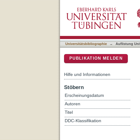
Auflistung Universitätsbi
DSpace Repositorium (Manakin b
Universitätsbibliographie
→
Auflistung Uni
PUBLIKATION MELDEN
Hilfe und Informationen
Stöbern
Erscheinungsdatum
Autoren
Titel
DDC-Klassifikation