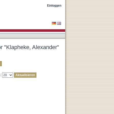
Einloggen
or "Klapheke, Alexander"
e: