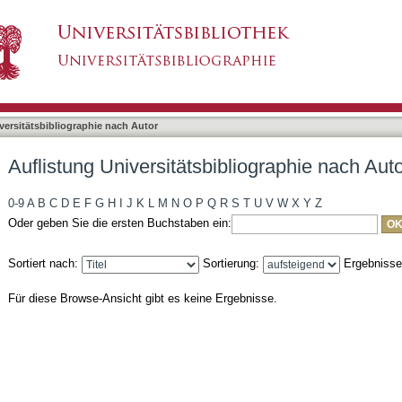
bliographie nach Autor "Klapheke, Alexander"
asiert)
versitätsbibliographie nach Autor
Auflistung Universitätsbibliographie nach Aut
0-9
A
B
C
D
E
F
G
H
I
J
K
L
M
N
O
P
Q
R
S
T
U
V
W
X
Y
Z
Oder geben Sie die ersten Buchstaben ein:
Sortiert nach:
Sortierung:
Ergebniss
Für diese Browse-Ansicht gibt es keine Ergebnisse.