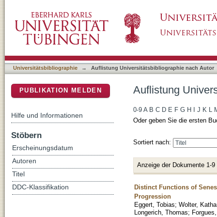
Auflistung Universitätsbibliographie nach Aut
DSpace Repositorium (Manakin basiert)
Universitätsbibliographie
→
Auflistung Universitätsbibliographie nach Autor
Auflistung Univers
PUBLIKATION MELDEN
0-9
A
B
C
D
E
F
G
H
I
J
K
L
Hilfe und Informationen
Oder geben Sie die ersten Bu
Stöbern
Sortiert nach:
Erscheinungsdatum
Autoren
Anzeige der Dokumente 1-9
Titel
Distinct Functions of Sen
DDC-Klassifikation
Progression
Eggert, Tobias
;
Wolter, Katha
Longerich, Thomas
;
Forgues