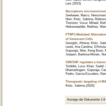
Lars
(
2023
)
Necroptosis microenvironme
Seehawer, Marco
;
Heinzmann,
Hien
;
Klotz, Sabrina
;
Robinso
Thorsten
;
Vucur, Mihael
;
Roth
Heikenwaelder, Mathias
;
Wan
PTBP1-Mediated Alternative
of Senescent Cells
Georgilis, Athena
;
Klotz, Sab
Leote, Ana Carolina
;
D'Artist
Gopuraja
;
Wee, Keng Boon
;
Joaquin
;
Barbosa-Morais, Nu
SWI/SNF regulates a transcr
Tordella, Luca
;
Khan, Sadaf
;
Dhamarlingam, Gopuraja
;
Car
Pedro
;
Garcia-Escudero, Ra
Therapeutic targeting of MA
Klotz, Sabrina
(
2020
)
Anzeige der Dokumente 1-9