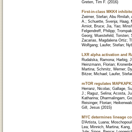
Greten, Tim F.
(
2016
)
First-in-class MKK4 inhibito
Zwirner, Stefan
;
Abu Rmilah, 
A.
;
Schuette, Svenja
;
Haag, 
Amiot, Bruce
;
Jia, Yao
;
Mins
Felgendreff, Philipp
;
Trompak
Georg
;
Wuestefeld, Torsten
;
Zacarias, Magdalena Ortiz
;
T
Wolfgang
;
Laufer, Stefan
;
Nyb
LXR alpha activation and Raf
Rudalska, Ramona
;
Harbig, J
Heinzmann, Florian
;
Kronenbe
Martina
;
Schmitz, Werner
;
Dy
Bitzer, Michael
;
Laufer, Stefa
mTOR regulates MAPKAPK2 t
Herranz, Nicolas
;
Gallage, Su
J.
;
Raguz, Selina
;
Acosta, Ju
Katharina
;
Dharmalingam, Go
Reisinger, Florian
;
Heikenwald
Gill, Jesus
(
2015
)
MYC determines lineage co
D'Artista, Luana
;
Moschopoulo
Lea
;
Minnich, Martina
;
Kang,
Jule
;
Sipos, Bence
;
Longeric