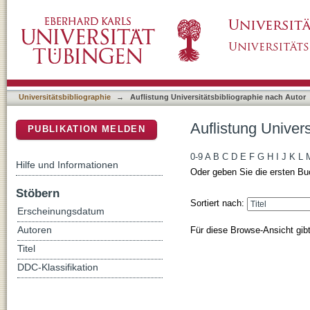
Auflistung Universitätsbibliographie nach Aut
DSpace Repositorium (Manakin basiert)
Universitätsbibliographie
→
Auflistung Universitätsbibliographie nach Autor
Auflistung Univer
PUBLIKATION MELDEN
0-9
A
B
C
D
E
F
G
H
I
J
K
L
Hilfe und Informationen
Oder geben Sie die ersten Bu
Stöbern
Sortiert nach:
Erscheinungsdatum
Für diese Browse-Ansicht gib
Autoren
Titel
DDC-Klassifikation