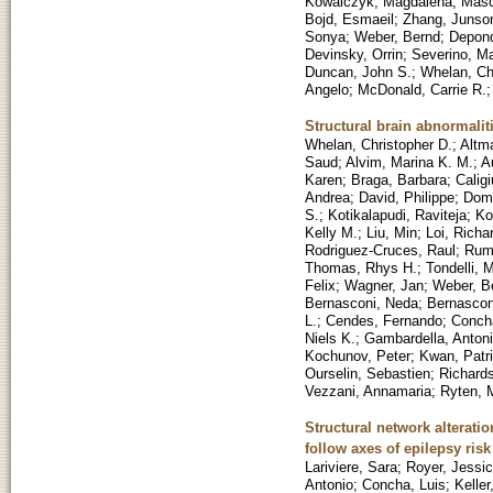
Kowalczyk, Magdalena
;
Masc
Bojd, Esmaeil
;
Zhang, Junso
Sonya
;
Weber, Bernd
;
Depond
Devinsky, Orrin
;
Severino, Ma
Duncan, John S.
;
Whelan, Ch
Angelo
;
McDonald, Carrie R.
Structural brain abnormali
Whelan, Christopher D.
;
Altm
Saud
;
Alvim, Marina K. M.
;
A
Karen
;
Braga, Barbara
;
Calig
Andrea
;
David, Philippe
;
Domi
S.
;
Kotikalapudi, Raviteja
;
Ko
Kelly M.
;
Liu, Min
;
Loi, Richa
Rodriguez-Cruces, Raul
;
Rumm
Thomas, Rhys H.
;
Tondelli, 
Felix
;
Wagner, Jan
;
Weber, B
Bernasconi, Neda
;
Bernascon
L.
;
Cendes, Fernando
;
Concha
Niels K.
;
Gambardella, Anton
Kochunov, Peter
;
Kwan, Patr
Ourselin, Sebastien
;
Richard
Vezzani, Annamaria
;
Ryten, 
Structural network alterat
follow axes of epilepsy ris
Lariviere, Sara
;
Royer, Jessi
Antonio
;
Concha, Luis
;
Kelle