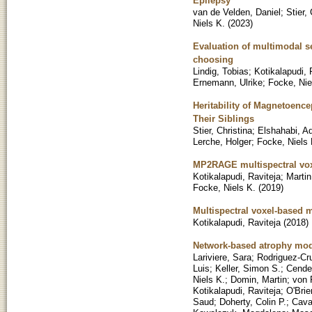
Epilepsy
van de Velden, Daniel
;
Stier,
Niels K.
(
2023
)
Evaluation of multimodal s
choosing
Lindig, Tobias
;
Kotikalapudi, 
Ernemann, Ulrike
;
Focke, Nie
Heritability of Magnetoen
Their Siblings
Stier, Christina
;
Elshahabi, 
Lerche, Holger
;
Focke, Niels 
MP2RAGE multispectral vox
Kotikalapudi, Raviteja
;
Martin
Focke, Niels K.
(
2019
)
Multispectral voxel-based 
Kotikalapudi, Raviteja
(
2018
)
Network-based atrophy mod
Lariviere, Sara
;
Rodriguez-Cr
Luis
;
Keller, Simon S.
;
Cende
Niels K.
;
Domin, Martin
;
von 
Kotikalapudi, Raviteja
;
O'Brie
Saud
;
Doherty, Colin P.
;
Caval