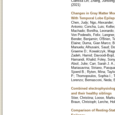
Clarissa Lin
;
Zhang, Junsong
(
2021
)
Changes in Gray Matter Mor
With Temporal Lobe Epilep
Chen, Judy
;
Ngo, Alexander
;
Antonio
;
Concha, Luis
;
Kelle
Machado
;
Bonilha, Leonardo
Von Podewils, Felix
;
Langner
Bender, Benjamin
;
O'Brien, T
Elaine
;
Duma, Gian Marco
;
B
Manuela
;
Alhusaini, Saud
;
Do
Graeme D.
;
Kowalczyk, Mag
Zadeh, Hamid
;
Davoodi-Bojd,
Hamandi, Khalid
;
Foley, Son
Absil, Julie
;
Carr, Sarah J. A.
Mariasavina
;
Striano, Pasqua
Sjoerd B.
;
Ryten, Mina
;
Taylo
P.
;
Thomopoulos, Sophia I.
;
Lorenzo
;
Bernasconi, Neda
;
Combined electrophysiologi
and their healthy siblings
Stier, Christina
;
Loose, Mark
Braun, Christoph
;
Lerche, Hol
Comparison of Resting-Stat