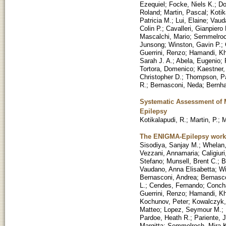
Ezequiel
;
Focke, Niels K.
;
Do
Roland
;
Martin, Pascal
;
Kotik
Patricia M.
;
Lui, Elaine
;
Vaud
Colin P.
;
Cavalleri, Gianpiero 
Mascalchi, Mario
;
Semmelroc
Junsong
;
Winston, Gavin P.
;
Guerrini, Renzo
;
Hamandi, Kh
Sarah J. A.
;
Abela, Eugenio
;
Tortora, Domenico
;
Kaestner,
Christopher D.
;
Thompson, P
R.
;
Bernasconi, Neda
;
Bernha
Systematic Assessment of M
Epilepsy
Kotikalapudi, R.
;
Martin, P.
;
M
The ENIGMA-Epilepsy worki
Sisodiya, Sanjay M.
;
Whelan,
Vezzani, Annamaria
;
Caligiur
Stefano
;
Munsell, Brent C.
;
B
Vaudano, Anna Elisabetta
;
Wi
Bernasconi, Andrea
;
Bernasc
L.
;
Cendes, Fernando
;
Concha
Guerrini, Renzo
;
Hamandi, Kh
Kochunov, Peter
;
Kowalczyk,
Matteo
;
Lopez, Seymour M.
;
Pardoe, Heath R.
;
Pariente, 
Margitta
;
Semmelroch, Mira K