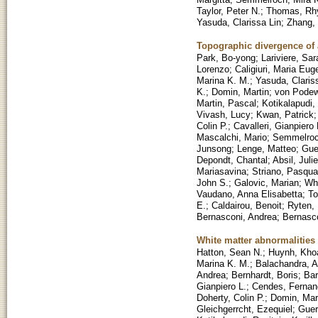
Taylor, Peter N.
;
Thomas, Rh
Yasuda, Clarissa Lin
;
Zhang,
Topographic divergence of 
Park, Bo-yong
;
Lariviere, Sar
Lorenzo
;
Caligiuri, Maria Eug
Marina K. M.
;
Yasuda, Claris
K.
;
Domin, Martin
;
von Podewi
Martin, Pascal
;
Kotikalapudi,
Vivash, Lucy
;
Kwan, Patrick
Colin P.
;
Cavalleri, Gianpiero 
Mascalchi, Mario
;
Semmelroc
Junsong
;
Lenge, Matteo
;
Gue
Depondt, Chantal
;
Absil, Julie
Mariasavina
;
Striano, Pasqua
John S.
;
Galovic, Marian
;
Whe
Vaudano, Anna Elisabetta
;
To
E.
;
Caldairou, Benoit
;
Ryten,
Bernasconi, Andrea
;
Bernasc
White matter abnormalities
Hatton, Sean N.
;
Huynh, Kho
Marina K. M.
;
Balachandra, A
Andrea
;
Bernhardt, Boris
;
Bar
Gianpiero L.
;
Cendes, Fernan
Doherty, Colin P.
;
Domin, Mar
Gleichgerrcht, Ezequiel
;
Guer