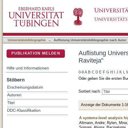
Auflistung Universitätsbibliographie nach Aut
DSpace Repositorium (Manakin basiert)
Universitätsbibliographie
→
Auflistung Universitätsbibliographie nach Autor
Auflistung Univers
PUBLIKATION MELDEN
Raviteja"
Hilfe und Informationen
0-9
A
B
C
D
E
F
G
H
I
J
K
L
Oder geben Sie die ersten Bu
Stöbern
Erscheinungsdatum
Sortiert nach:
Autoren
Titel
Anzeige der Dokumente 1-1
DDC-Klassifikation
A systems-level analysis hi
Altmann, Andre
;
Ryten, Mina
Somani, Alyma
;
Bacigaluppi,