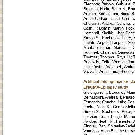
Eleonora
;
Ruffolo, Gabriele
;
B
Bargallo, Nuria
;
Bartolini, Em
Andrea
;
Bernasconi, Neda
;
B
Anna
;
Carlson, Chad
;
Carr, S
Cherubini, Andrea
;
Concha, L
Colin P.
;
Domin, Martin
;
Focke
Hamandi, Khalid
;
Hibar, Derre
Simon S.
;
Kochunov, Peter
;
Labate, Angelo
;
Langner, So
Morita-Sherman, Marcia E.
;
O
Rummel, Christian
;
Saavalain
Thomas
;
Thomas, Rhys H.
;
T
Podewils, Felix
;
Wagner, Jan
Leu, Costin
;
Avbersek, Andre
Vezzani, Annamaria
;
Sisodiy
Artificial intelligence for 
ENIGMA-Epilepsy study
Gleichgerrcht, Ezequiel
;
Muns
Bernasconi, Andrea
;
Bernasc
Fernando
;
Concha, Luis
;
Des
Focke, Niels K.
;
Gambardella
Simon S.
;
Kochunov, Peter
;
Lariviere, Sara
;
Lenge, Matte
Pardoe, Heath R.
;
Pariente, 
Sinclair, Ben
;
Soltanian-Zade
Vaudano, Anna Elisabetta
;
Vi