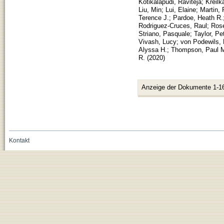
Kotikalapudi, Raviteja
;
Kreilk
Liu, Min
;
Lui, Elaine
;
Martin, 
Terence J.
;
Pardoe, Heath R.
Rodriguez-Cruces, Raul
;
Rose
Striano, Pasquale
;
Taylor, Pe
Vivash, Lucy
;
von Podewils, 
Alyssa H.
;
Thompson, Paul 
R.
(
2020
)
Anzeige der Dokumente 1-1
Kontakt