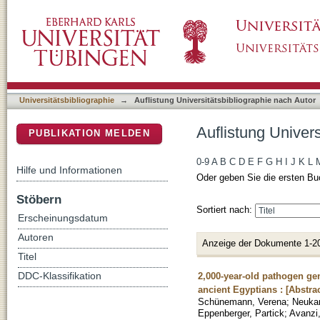
Auflistung Universitätsbibliographie nach Au
DSpace Repositorium (Manakin basiert)
Universitätsbibliographie
→
Auflistung Universitätsbibliographie nach Autor
Auflistung Univer
PUBLIKATION MELDEN
0-9
A
B
C
D
E
F
G
H
I
J
K
L
Hilfe und Informationen
Oder geben Sie die ersten Bu
Stöbern
Sortiert nach:
Erscheinungsdatum
Autoren
Anzeige der Dokumente 1-2
Titel
2,000-year-old pathogen ge
DDC-Klassifikation
ancient Egyptians : [Abstrac
Schünemann, Verena
;
Neuka
Eppenberger, Partick
;
Avanzi,