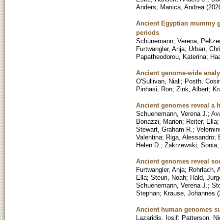
Anders
;
Manica, Andrea
(
202
Ancient Egyptian mummy ge
periods
Schünemann, Verena
;
Peltze
Furtwängler, Anja
;
Urban, Chri
Papatheodorou, Katerina
;
Haa
Ancient genome-wide analys
O'Sullivan, Niall
;
Posth, Cos
Pinhasi, Ron
;
Zink, Albert
;
Kr
Ancient genomes reveal a h
Schuenemann, Verena J.
;
Ava
Bonazzi, Marion
;
Reiter, Ella
Stewart, Graham R.
;
Velemin
Valentina
;
Riga, Alessandro
;
Helen D.
;
Zakrzewski, Sonia
Ancient genomes reveal soci
Furtwangler, Anja
;
Rohrlach, 
Ella
;
Steuri, Noah
;
Hald, Jurg
Schuenemann, Verena J.
;
St
Stephan
;
Krause, Johannes
(
Ancient human genomes sug
Lazaridis, Iosif
;
Patterson, Ni