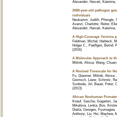
Alexander
;
Harvati, Katerina
;
2000-year-old pathogen ge
individuals
Neukamm, Judith
;
Pfrengle, 
Avanzi, Charlotte
;
Reiter, Ella
Alexander
;
Harvati, Katerina
;
A High-Coverage Yersinia p
Feldman, Michal
;
Harbeck, M
Holger C.
;
Paeffgen, Bernd
;
P
(
2016
)
A Molecular Approach to the
Mittnik, Alissa
;
Wang, Chuan
A Revised Timescale for H
Fu, Qiaomei
;
Mittnik, Alissa
;
Giemsch, Liane
;
Schmitz, Ra
Svoboda, Jiri
;
Bauer, Peter
;
C
(
2013
)
African Nonhuman Primates
Knauf, Sascha
;
Gogarten, Ja
Mikalova, Lenka
;
Bos, Kirsten
Diatta, Georges
;
Fyumagwa, 
Anthony
;
Liu, Hsi
;
Mayhew, M