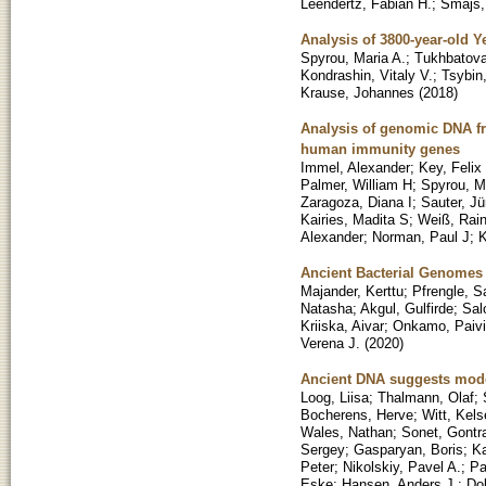
Leendertz, Fabian H.
;
Smajs,
Analysis of 3800-year-old 
Spyrou, Maria A.
;
Tukhbatova
Kondrashin, Vitaly V.
;
Tsybin,
Krause, Johannes
(
2018
)
Analysis of genomic DNA fr
human immunity genes
Immel, Alexander
;
Key, Felix
Palmer, William H
;
Spyrou, M
Zaragoza, Diana I
;
Sauter, Jü
Kairies, Madita S
;
Weiß, Rain
Alexander
;
Norman, Paul J
;
K
Ancient Bacterial Genomes 
Majander, Kerttu
;
Pfrengle, S
Natasha
;
Akgul, Gulfirde
;
Sal
Kriiska, Aivar
;
Onkamo, Paivi
Verena J.
(
2020
)
Ancient DNA suggests moder
Loog, Liisa
;
Thalmann, Olaf
;
Bocherens, Herve
;
Witt, Kels
Wales, Nathan
;
Sonet, Gontr
Sergey
;
Gasparyan, Boris
;
Ka
Peter
;
Nikolskiy, Pavel A.
;
Pa
Eske
;
Hansen, Anders J.
;
Do