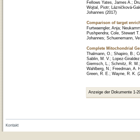
Fellows Yates, James A.
;
Dru
Wojtal, Piotr
;
Lázničková-Gal
Johannes
(
2017
)
Comparison of target enric
Furtwaengler, Anja
;
Neukamm,
Pushpendra
;
Cole, Stewart T.
Johannes
;
Schuenemann, Ver
Complete Mitochondrial Ge
Thalmann, O.
;
Shapiro, B.
;
Cu
Sablin, M. V.
;
Lopez-Giraldez
Giemsch, L.
;
Schmitz, R. W.
Wahlberg, N.
;
Freedman, A. 
Green, R. E.
;
Wayne, R. K.
(
Anzeige der Dokumente 1-2
Kontakt