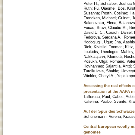
Peter H.
;
Schraiber, Joshua 
Ruth
;
Fu, Qiaomei
;
Bos, Kirst
Susanna
;
Posth, Cosimo
;
Ha
Francken, Michael
;
Guinet, J
Balanovska, Elena
;
Balanovs
Fouad
;
Bravi, Claudio M.
;
Bri
David E. C.
;
Corach, Daniel
;
Fedorova, Sardana A.
;
Romer
Hodoglugil, Ugur
;
Jha, Aashis
Rick
;
Kivisild, Toomas
;
Klitz,
Loukidis, Theologos
;
Mahley,
Nakkalajarvi, Klemetti
;
Neshe
Posukh, Olga
;
Romano, Valen
Hovhannes
;
Sajantila, Antti
;
S
Turdikulova, Shahlo
;
Uktveryt
Winkler, Cheryl A.
;
Yepiskopo
Assessing the real effects o
presentation at the AAPA m
Tafforeau, Paul
;
Cabec, Adeli
Katerina
;
Pääbo, Svante
;
Kra
Auf der Spur des Schwarze
Schünemann, Verena
;
Kraus
Central European woolly m
genomes