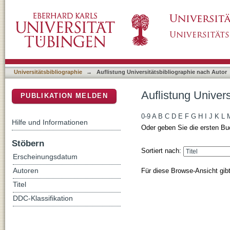
Auflistung Universitätsbibliographie nach Aut
DSpace Repositorium (Manakin basiert)
Universitätsbibliographie
→
Auflistung Universitätsbibliographie nach Autor
Auflistung Univers
PUBLIKATION MELDEN
0-9
A
B
C
D
E
F
G
H
I
J
K
L
Hilfe und Informationen
Oder geben Sie die ersten Bu
Stöbern
Sortiert nach:
Erscheinungsdatum
Für diese Browse-Ansicht gib
Autoren
Titel
DDC-Klassifikation