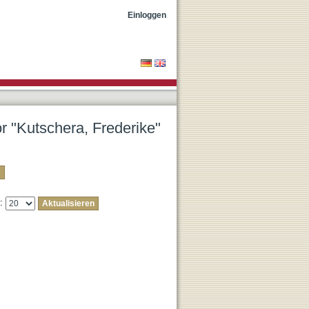
Einloggen
or "Kutschera, Frederike"
e: