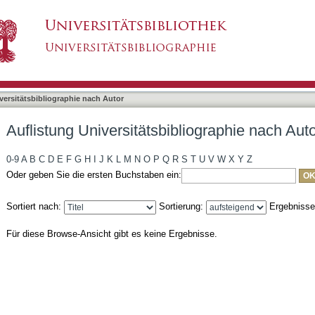
liographie nach Autor "Kutschera, Frederike"
asiert)
versitätsbibliographie nach Autor
Auflistung Universitätsbibliographie nach Aut
0-9
A
B
C
D
E
F
G
H
I
J
K
L
M
N
O
P
Q
R
S
T
U
V
W
X
Y
Z
Oder geben Sie die ersten Buchstaben ein:
Sortiert nach:
Sortierung:
Ergebniss
Für diese Browse-Ansicht gibt es keine Ergebnisse.