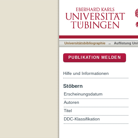
Auflistung Universitätsbib
DSpace Repositorium (Manakin b
Universitätsbibliographie
→
Auflistung Uni
PUBLIKATION MELDEN
Hilfe und Informationen
Stöbern
Erscheinungsdatum
Autoren
Titel
DDC-Klassifikation