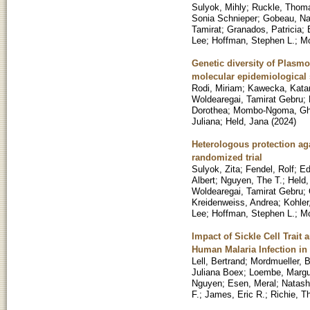
Sulyok, Mihly
;
Ruckle, Thom
Sonia Schnieper
;
Gobeau, Na
Tamirat
;
Granados, Patricia
;
Lee
;
Hoffman, Stephen L.
;
Mo
Genetic diversity of Plasm
molecular epidemiological 
Rodi, Miriam
;
Kawecka, Kata
Woldearegai, Tamirat Gebru
;
Dorothea
;
Mombo-Ngoma, Gh
Juliana
;
Held, Jana
(
2024
)
Heterologous protection ag
randomized trial
Sulyok, Zita
;
Fendel, Rolf
;
Ed
Albert
;
Nguyen, The T.
;
Held,
Woldearegai, Tamirat Gebru
;
Kreidenweiss, Andrea
;
Kohler
Lee
;
Hoffman, Stephen L.
;
Mo
Impact of Sickle Cell Trait
Human Malaria Infection in
Lell, Bertrand
;
Mordmueller, 
Juliana Boex
;
Loembe, Margu
Nguyen
;
Esen, Meral
;
Natash
F.
;
James, Eric R.
;
Richie, T