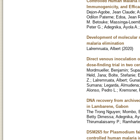
Controlled Human Malaria In
Immunogenicity, and Effica
Dejon-Agobe, Jean Claude
;
A
Odilon Paterne
;
Edoa, Jean 
M. Betouke
;
Massinga-Loemb
Peter G.
;
Adegnika, Ayola A.
Development of molecular m
malaria elimination
Lalremruata, Albert
(
2020
)
Direct venous inoculation 
dose-finding trial in two ce
Mordmueller, Benjamin
;
Supan
Held, Jana
;
Bolte, Stefanie
;
E
Z.
;
Lalremruata, Albert
;
Gunas
Sumana
;
Legarda, Almudena
Alonso, Pedro L.
;
Kremsner, 
DNA recovery from archived
in Lambarene, Gabon
The Trong Nguyen
;
Mombo, B
Betty Dimessa
;
Adegnika, Ay
Thirumalaisamy P.
;
Ramharter
DSM265 for Plasmodium fal
controlled human malaria i