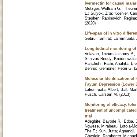
Ivermectin for causal malar
Metzger, Wolfram G.
;
Theurer
L.
;
Sulyok, Zita
;
Koehler, Car
Stephen
;
Rabinovich, Regina
(
2020
)
Life-span of in vitro diffe
Gebru, Tamirat
;
Lalremruata, 
Longitudinal monitoring of
Velavan, Thirumalaisamy P.
;
Srinivas Reddy
;
Kreidenweiss
Parichehr
;
Fathi, Anahita
;
Bie
Benno
;
Kremsner, Peter G.
(
Molecular Identification o
Fayum Depression (Lower 
Lalremruata, Albert
;
Ball, Ma
Pusch, Carsten M.
(
2013
)
Monitoring of efficacy, tol
treatment of uncomplicated
trial
Adegbite, Bayode R.
;
Edoa, 
Ngwese, Mirabeau
;
Lotola-Mo
The T.
;
Kun, Jutta
;
Agnandji, 
Ghyslain
;
Ramharter, Michael