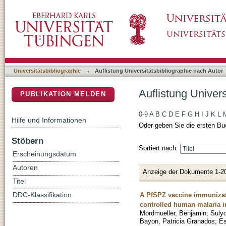
Auflistung Universitätsbibliographie nach Aut
DSpace Repositorium (Manakin basiert)
Universitätsbibliographie
→
Auflistung Universitätsbibliographie nach Autor
Auflistung Univers
PUBLIKATION MELDEN
0-9
A
B
C
D
E
F
G
H
I
J
K
L
Hilfe und Informationen
Oder geben Sie die ersten Bu
Stöbern
Sortiert nach:
Erscheinungsdatum
Autoren
Anzeige der Dokumente 1-2
Titel
A PfSPZ vaccine immunizat
DDC-Klassifikation
controlled human malaria i
Mordmueller, Benjamin
;
Sulyo
Bayon, Patricia Granados
;
Es