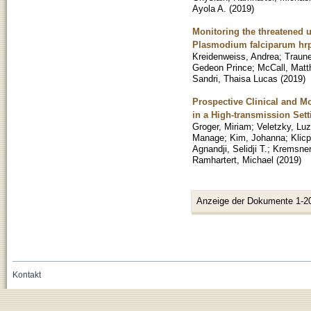
Ayola A.
(
2019
)
Monitoring the threatened u
Plasmodium falciparum hrp2
Kreidenweiss, Andrea
;
Traune
Gedeon Prince
;
McCall, Mat
Sandri, Thaisa Lucas
(
2019
)
Prospective Clinical and Mo
in a High-transmission Sett
Groger, Miriam
;
Veletzky, Luz
Manage
;
Kim, Johanna
;
Klic
Agnandji, Selidji T.
;
Kremsner
Ramhartert, Michael
(
2019
)
Anzeige der Dokumente 1-2
Kontakt