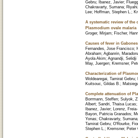
Gebru
;
Ibanez, Javier
;
Fluegg
Chakravarty, Sumana
;
Riyahi
Lee
;
Hoffman, Stephen L.
;
Kr
A systematic review of the 
Plasmodium ovale malaria
Groger, Mirjam
;
Fischer, Han
Causes of fever in Gabonese
Fernandes, Jose Francisco
;
Abraham
;
Agbanrin, Maradon
Ayola Akim
;
Agnandji, Selidj
May, Juergen
;
Kremsner, Pete
Characterization of Plasmo
Woldearegai, Tamirat Gebru
;
Kuitsouc, Gildas B.
;
Matsiegu
Complete attenuation of P
Borrmann, Steffen
;
Sulyok, Z
Albert
;
Sandri, Thaisa Lucas
Ibanez, Javier
;
Lorenz, Freia
Bayon, Patricia Granados
;
Mo
Yonas
;
Chakravarty, Sumana
Tamirat Gebru
;
O'Rourke, Fio
Stephen L.
;
Kremsner, Peter 