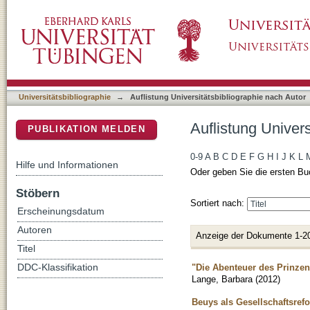
Auflistung Universitätsbibliographie nach Au
DSpace Repositorium (Manakin basiert)
Universitätsbibliographie
→
Auflistung Universitätsbibliographie nach Autor
Auflistung Univer
PUBLIKATION MELDEN
0-9
A
B
C
D
E
F
G
H
I
J
K
L
Hilfe und Informationen
Oder geben Sie die ersten Bu
Stöbern
Sortiert nach:
Erscheinungsdatum
Autoren
Anzeige der Dokumente 1-2
Titel
"Die Abenteuer des Prinzen
DDC-Klassifikation
Lange, Barbara
(
2012
)
Beuys als Gesellschaftsref