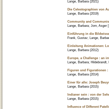
Lange, Barbara
(
2021
)
Die Celestographien von A
Lange, Barbara
(
2019
)
Community and Communism 
Lange, Barbara
;
Jorn, Asger [
Einführung in die Bildwissen
Frank, Gustav
;
Lange, Barba
Einleitung Animationen: Lo
Lange, Barbara
(
2012
)
Europe, a Challenge : an in
Lange, Barbara
;
Hildebrandt, 
Figuren und Figurationen 
Lange, Barbara
(
2014
)
Einer für alle: Joseph Beuy
Lange, Barbara
(
2015
)
Indianer sein : von der S
Lange, Barbara
(
2015
)
Influence of Different Pate