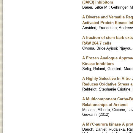
(JAK3) inhibitors
Bauer, Silke M.
;
Gehringer, M
A Diverse and Versatile Reg
Activated Protein Kinase In
Ansideri, Francesco
;
Andreev
A fraction of stem bark ext
RAW 264.7 cells
Owona, Brice Ayissi
;
Njayou,
A Frozen Analogue Approac
Kinase Inhibitors
Selig, Roland
;
Goettert, Marc
A Highly Selective In Vitr
Reduces Oxidative Stress 
Rehfeldt, Stephanie Cristine
A Multicomponent Carba-Bett
Relationships of Arzanol
Minassi, Alberto
;
Cicione, Lav
Giovanni
(
2012
)
A MYC-aurora kinase A prote
Dauch, Daniel
;
Rudalska, R