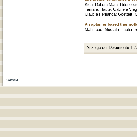
Kich, Debora Mara
;
Bitencou
Tamara
;
Haute, Gabriela Vie
Claucia Fernanda
;
Goettert, 
An aptamer based thermoflu
Mahmoud, Mostafa
;
Laufer, 
Anzeige der Dokumente 1-2
Kontakt