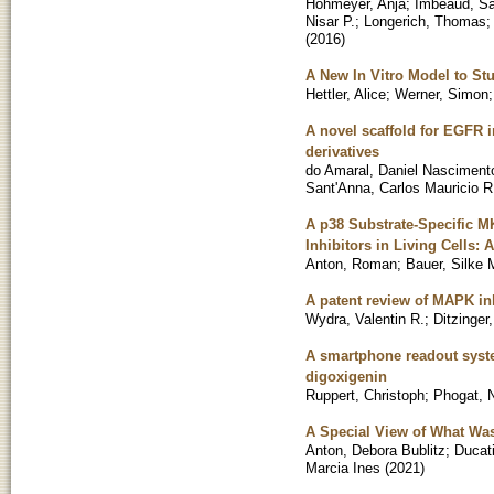
Hohmeyer, Anja
;
Imbeaud, Sa
Nisar P.
;
Longerich, Thomas
(
2016
)
A New In Vitro Model to S
Hettler, Alice
;
Werner, Simon
A novel scaffold for EGFR i
derivatives
do Amaral, Daniel Nasciment
Sant'Anna, Carlos Mauricio R
A p38 Substrate-Specific M
Inhibitors in Living Cells: 
Anton, Roman
;
Bauer, Silke 
A patent review of MAPK inh
Wydra, Valentin R.
;
Ditzinger
A smartphone readout system
digoxigenin
Ruppert, Christoph
;
Phogat, 
A Special View of What Wa
Anton, Debora Bublitz
;
Ducat
Marcia Ines
(
2021
)