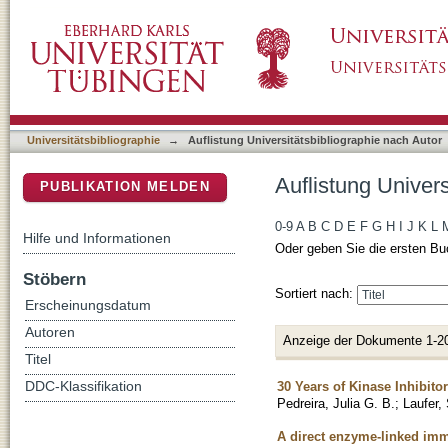
Auflistung Universitätsbibliographie nach Aut
DSpace Repositorium (Manakin basiert)
Universitätsbibliographie
→
Auflistung Universitätsbibliographie nach Autor
Auflistung Univers
PUBLIKATION MELDEN
0-9
A
B
C
D
E
F
G
H
I
J
K
L
Hilfe und Informationen
Oder geben Sie die ersten Bu
Stöbern
Sortiert nach:
Erscheinungsdatum
Autoren
Anzeige der Dokumente 1-2
Titel
30 Years of Kinase Inhibito
DDC-Klassifikation
Pedreira, Julia G. B.
;
Laufer,
A direct enzyme-linked imm