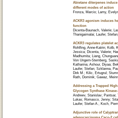
Abietane diterpenes induce 
different modes of action
Fronza, Marcio
;
Lamy, Evely
ACKR3 agonism induces het
function
Dicenta-Baunach, Valerie
;
La
Thanigaimalai
;
Laufer, Stefan
ACKR3 regulates platelet ac
Rohlfing, Anne-Katrin
;
Kolb, 
Jessica
;
Dicenta, Valerie
;
Ha
Madhumita
;
Liang, Chunguan
Von Ungern-Sternberg, Saski
Katharina
;
Ashour, Diyaa
;
Bek
Laufer, Stefan
;
Szklanna, Pau
Dirk M.
;
Kilic, Ertugrul
;
Stumm
Rath, Dominik
;
Gawaz, Meinr
Addressing a Trapped High
Glycogen Synthase Kinase-3
Andreev, Stanislav
;
Pantsar, 
Lukas
;
Romasco, Jenny
;
Sita
Laufer, Stefan A.
;
Koch, Pierr
Adjunctive role of Calyptra
adenocarcinoma Caco-2 cel