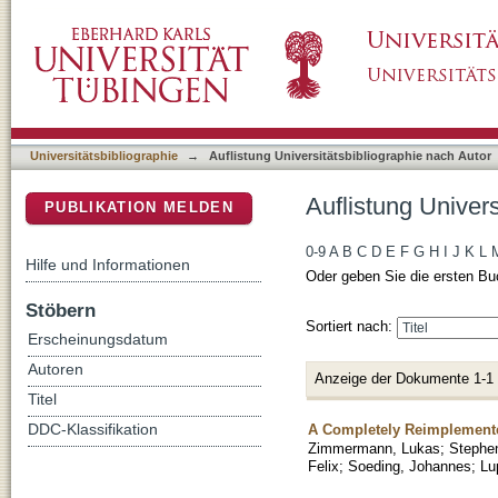
Auflistung Universitätsbibliographie nach Aut
DSpace Repositorium (Manakin basiert)
Universitätsbibliographie
→
Auflistung Universitätsbibliographie nach Autor
Auflistung Univers
PUBLIKATION MELDEN
0-9
A
B
C
D
E
F
G
H
I
J
K
L
Hilfe und Informationen
Oder geben Sie die ersten Bu
Stöbern
Sortiert nach:
Erscheinungsdatum
Autoren
Anzeige der Dokumente 1-1
Titel
A Completely Reimplemented
DDC-Klassifikation
Zimmermann, Lukas
;
Stephe
Felix
;
Soeding, Johannes
;
Lu