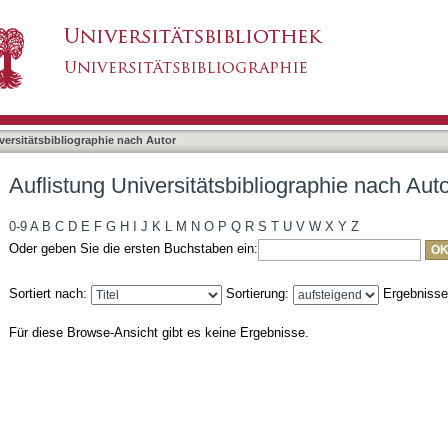
bliographie nach Autor "Mahan, Chase M."
asiert)
versitätsbibliographie nach Autor
Auflistung Universitätsbibliographie nach Au
0-9
A
B
C
D
E
F
G
H
I
J
K
L
M
N
O
P
Q
R
S
T
U
V
W
X
Y
Z
Oder geben Sie die ersten Buchstaben ein:
Sortiert nach:
Sortierung:
Ergebniss
Für diese Browse-Ansicht gibt es keine Ergebnisse.