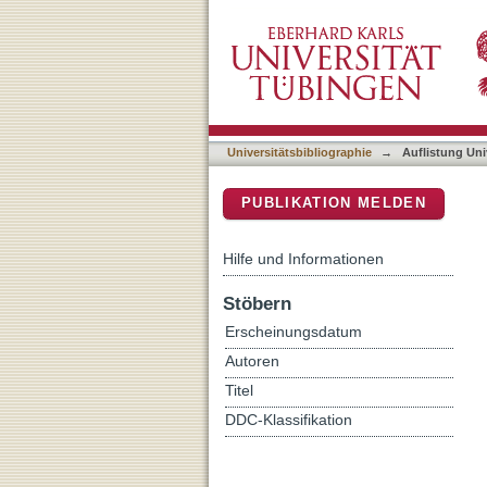
Auflistung Universitätsbi
DSpace Repositorium (Manakin b
Universitätsbibliographie
→
Auflistung Uni
PUBLIKATION MELDEN
Hilfe und Informationen
Stöbern
Erscheinungsdatum
Autoren
Titel
DDC-Klassifikation