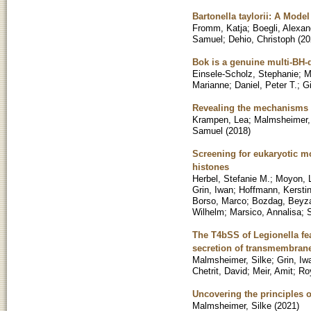
Bartonella taylorii: A Model
Fromm, Katja
;
Boegli, Alexan
Samuel
;
Dehio, Christoph
(
20
Bok is a genuine multi-BH-
Einsele-Scholz, Stephanie
;
M
Marianne
;
Daniel, Peter T.
;
Gi
Revealing the mechanisms o
Krampen, Lea
;
Malmsheimer,
Samuel
(
2018
)
Screening for eukaryotic mo
histones
Herbel, Stefanie M.
;
Moyon, 
Grin, Iwan
;
Hoffmann, Kersti
Borso, Marco
;
Bozdag, Beyz
Wilhelm
;
Marsico, Annalisa
;
The T4bSS of Legionella fe
secretion of transmembrane
Malmsheimer, Silke
;
Grin, Iw
Chetrit, David
;
Meir, Amit
;
Roy
Uncovering the principles 
Malmsheimer, Silke
(
2021
)