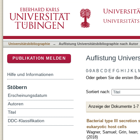
Auflistung Universitätsbibliographie nach Au
DSpace Repositorium (Manakin basiert)
Universitätsbibliographie
→
Auflistung Universitätsbibliographie nach Autor
Auflistung Univer
PUBLIKATION MELDEN
0-9
A
B
C
D
E
F
G
H
I
J
K
L
Hilfe und Informationen
Oder geben Sie die ersten Bu
Stöbern
Sortiert nach:
Erscheinungsdatum
Autoren
Anzeige der Dokumente 1-7
Titel
Bacterial type III secretion
DDC-Klassifikation
eukaryotic host cells
Wagner, Samuel
;
Grin, Iwan
;
(
2018
)