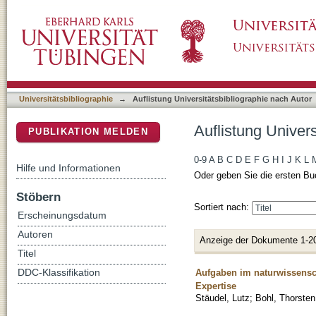
Auflistung Universitätsbibliographie nach Au
DSpace Repositorium (Manakin basiert)
Universitätsbibliographie
→
Auflistung Universitätsbibliographie nach Autor
Auflistung Univer
PUBLIKATION MELDEN
0-9
A
B
C
D
E
F
G
H
I
J
K
L
Hilfe und Informationen
Oder geben Sie die ersten Bu
Stöbern
Sortiert nach:
Erscheinungsdatum
Autoren
Anzeige der Dokumente 1-2
Titel
Aufgaben im naturwissensch
DDC-Klassifikation
Expertise
Stäudel, Lutz
;
Bohl, Thorsten