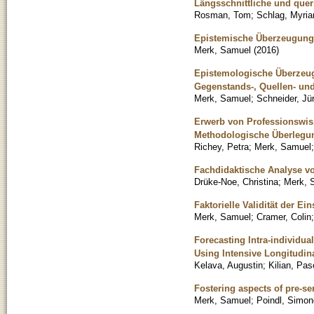
Längsschnittliche und quer
Rosman, Tom
;
Schlag, Myri
Epistemische Überzeugung
Merk, Samuel
(
2016
)
Epistemologische Überzeu
Gegenstands-, Quellen- und
Merk, Samuel
;
Schneider, Jü
Erwerb von Professionswiss
Methodologische Überlegun
Richey, Petra
;
Merk, Samuel
Fachdidaktische Analyse v
Drüke-Noe, Christina
;
Merk, 
Faktorielle Validität der E
Merk, Samuel
;
Cramer, Colin
Forecasting Intra-individua
Using Intensive Longitudin
Kelava, Augustin
;
Kilian, Pas
Fostering aspects of pre-ser
Merk, Samuel
;
Poindl, Simon