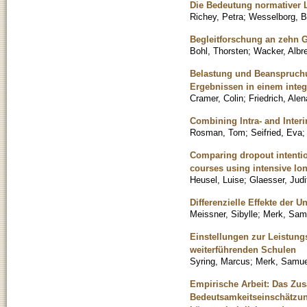
Die Bedeutung normativer L
Richey, Petra
;
Wesselborg, B
Begleitforschung an zehn G
Bohl, Thorsten
;
Wacker, Albr
Belastung und Beanspruchu
Ergebnissen in einem inte
Cramer, Colin
;
Friedrich, Alen
Combining Intra- and Inter
Rosman, Tom
;
Seifried, Eva
Comparing dropout intentio
courses using intensive lon
Heusel, Luise
;
Glaesser, Judi
Differenzielle Effekte der Un
Meissner, Sibylle
;
Merk, Sam
Einstellungen zur Leistungs
weiterführenden Schulen
Syring, Marcus
;
Merk, Samue
Empirische Arbeit: Das Zu
Bedeutsamkeitseinschätzu