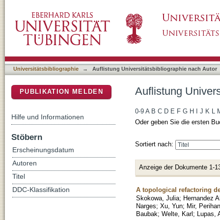
Auflistung Universitätsbibliographie nach Aut
DSpace Repositorium (Manakin basiert)
Universitätsbibliographie
→
Auflistung Universitätsbibliographie nach Autor
Auflistung Univers
PUBLIKATION MELDEN
0-9
A
B
C
D
E
F
G
H
I
J
K
L
Hilfe und Informationen
Oder geben Sie die ersten Bu
Stöbern
Sortiert nach:
Erscheinungsdatum
Autoren
Anzeige der Dokumente 1-1
Titel
A topological refactoring d
DDC-Klassifikation
Skokowa, Julia
;
Hernandez Al
Narges
;
Xu, Yun
;
Mir, Periha
Baubak
;
Welte, Karl
;
Lupas, 