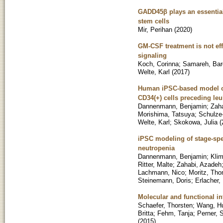
GADD45β plays an essential 
stem cells
Mir, Perihan
(
2020
)
GM-CSF treatment is not eff
signaling
Koch, Corinna
;
Samareh, Bar
Welte, Karl
(
2017
)
Human iPSC-based model of
CD34(+) cells preceding le
Dannenmann, Benjamin
;
Zah
Morishima, Tatsuya
;
Schulze
Welte, Karl
;
Skokowa, Julia
(
iPSC modeling of stage-spe
neutropenia
Dannenmann, Benjamin
;
Kli
Ritter, Malte
;
Zahabi, Azadeh
Lachmann, Nico
;
Moritz, Th
Steinemann, Doris
;
Erlacher,
Molecular and functional i
Schaefer, Thorsten
;
Wang, H
Britta
;
Fehm, Tanja
;
Perner, 
(
2015
)