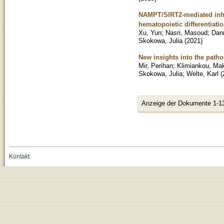
NAMPT/SIRT2-mediated inhib
hematopoietic differentiati
Xu, Yun
;
Nasri, Masoud
;
Dan
Skokowa, Julia
(
2021
)
New insights into the path
Mir, Perihan
;
Klimiankou, Ma
Skokowa, Julia
;
Welte, Karl
(
Anzeige der Dokumente 1-1
Kontakt