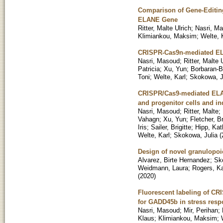
Comparison of Gene-Editing
ELANE Gene
Ritter, Malte Ulrich
;
Nasri, M
Klimiankou, Maksim
;
Welte, 
CRISPR-Cas9n-mediated ELA
Nasri, Masoud
;
Ritter, Malte 
Patricia
;
Xu, Yun
;
Borbaran-B
Toni
;
Welte, Karl
;
Skokowa, J
CRISPR/Cas9-mediated ELAN
and progenitor cells and in
Nasri, Masoud
;
Ritter, Malte
;
Vahagn
;
Xu, Yun
;
Fletcher, B
Iris
;
Sailer, Brigitte
;
Hipp, Kat
Welte, Karl
;
Skokowa, Julia
(
Design of novel granulopoie
Alvarez, Birte Hernandez
;
Sk
Weidmann, Laura
;
Rogers, Ka
(
2020
)
Fluorescent labeling of CR
for GADD45b in stress res
Nasri, Masoud
;
Mir, Perihan
;
Klaus
;
Klimiankou, Maksim
;