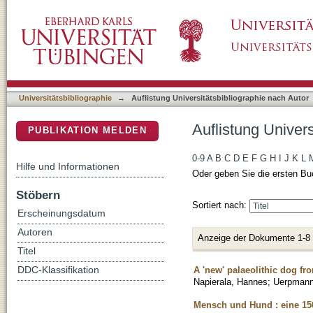
Auflistung Universitätsbibliographie nach Au
DSpace Repositorium (Manakin basiert)
Universitätsbibliographie
→
Auflistung Universitätsbibliographie nach Autor
Auflistung Univer
PUBLIKATION MELDEN
0-9
A
B
C
D
E
F
G
H
I
J
K
L
Hilfe und Informationen
Oder geben Sie die ersten Bu
Stöbern
Sortiert nach:
Erscheinungsdatum
Autoren
Anzeige der Dokumente 1-8
Titel
A 'new' palaeolithic dog fr
DDC-Klassifikation
Napierala, Hannes
;
Uerpmann
Mensch und Hund : eine 15