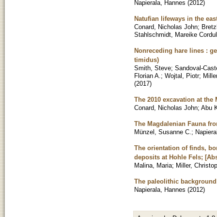
Napierala, Hannes
(
2012
)
Natufian lifeways in the ea
Conard, Nicholas John
;
Bretz
Stahlschmidt, Mareike Cordu
Nonreceding hare lines : g
timidus)
Smith, Steve
;
Sandoval-Cast
Florian A.
;
Wojtal, Piotr
;
Mill
(
2017
)
The 2010 excavation at the
Conard, Nicholas John
;
Abu K
The Magdalenian Fauna from
Münzel, Susanne C.
;
Napiera
The orientation of finds, b
deposits at Hohle Fels; [Abs
Malina, Maria
;
Miller, Christo
The paleolithic background o
Napierala, Hannes
(
2012
)