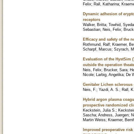
Felix
;
Rall, Katharina
;
Kraeme
Dynamic adhesion of eryptot
receptors
Walker, Britta
;
Towhid, Syeda
Sebastian
;
Neis, Felix
;
Bruck
Efficacy and safety of the n
Rothmund, Ralf
;
Kraemer, Be
Scharpf, Marcus
;
Szyrach, M
Evaluation of the HystSim (T
outside the operation theat
Neis, Felix
;
Brucker, Sara
;
He
Nicole
;
Larbig, Angelika
;
De W
Genitaler Lichen sclerosus 
Neis, F.
;
Yazdi, A. S.
;
Rall, K
Hybrid argon plasma coagul
prospective randomized clin
Keckstein, Julia S.
;
Keckstei
Sascha
;
Andress, Juergen
;
N
Martin Weiss
;
Kraemer, Bern
Improved preoperative risk s