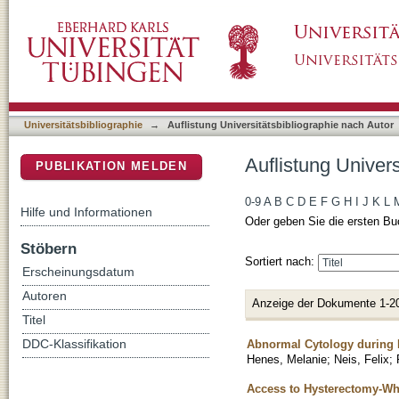
Auflistung Universitätsbibliographie nach Auto
DSpace Repositorium (Manakin basiert)
Universitätsbibliographie
→
Auflistung Universitätsbibliographie nach Autor
Auflistung Univers
PUBLIKATION MELDEN
0-9
A
B
C
D
E
F
G
H
I
J
K
L
Hilfe und Informationen
Oder geben Sie die ersten Bu
Stöbern
Sortiert nach:
Erscheinungsdatum
Autoren
Anzeige der Dokumente 1-2
Titel
Abnormal Cytology during P
DDC-Klassifikation
Henes, Melanie
;
Neis, Felix
;
Access to Hysterectomy-Wha