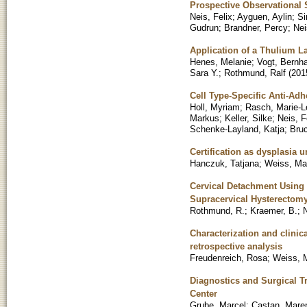
Prospective Observational 
Neis, Felix
;
Ayguen, Aylin
;
Si
Gudrun
;
Brandner, Percy
;
Nei
Application of a Thulium L
Henes, Melanie
;
Vogt, Bernh
Sara Y.
;
Rothmund, Ralf
(
201
Cell Type-Specific Anti-Adh
Holl, Myriam
;
Rasch, Marie-L
Markus
;
Keller, Silke
;
Neis, F
Schenke-Layland, Katja
;
Bruc
Certification as dysplasia 
Hanczuk, Tatjana
;
Weiss, Mar
Cervical Detachment Using
Supracervical Hysterectomy
Rothmund, R.
;
Kraemer, B.
;
N
Characterization and clini
retrospective analysis
Freudenreich, Rosa
;
Weiss, M
Diagnostics and Surgical T
Center
Grube, Marcel
;
Castan, Mare