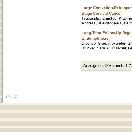
Large Conization-Retrospec
Stage Cervical Cancer
Tsaousidis, Christos
;
Kraemer
Andress, Juergen
;
Neis, Feli
Long-Term Follow-Up Regardi
Endometriosis
Drechsel-Grau, Alexander
;
Gr
Brucker, Sara Y.
;
Kraemer, B
Anzeige der Dokumente 1-2
Kontakt