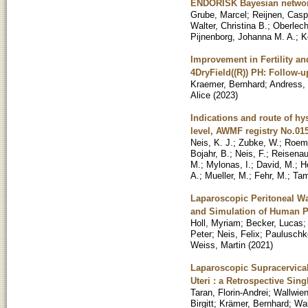
ENDORISK Bayesian network
Grube, Marcel
;
Reijnen, Casp
Walter, Christina B.
;
Oberlech
Pijnenborg, Johanna M. A.
;
K
Improvement in Fertility a
4DryField((R)) PH: Follow-u
Kraemer, Bernhard
;
Andress,
Alice
(
2023
)
Indications and route of 
level, AWMF registry No.015
Neis, K. J.
;
Zubke, W.
;
Roeme
Bojahr, B.
;
Neis, F.
;
Reisenau
M.
;
Mylonas, I.
;
David, M.
;
H
A.
;
Mueller, M.
;
Fehr, M.
;
Tam
Laparoscopic Peritoneal Wa
and Simulation of Human 
Holl, Myriam
;
Becker, Lucas
Peter
;
Neis, Felix
;
Pauluschke
Weiss, Martin
(
2021
)
Laparoscopic Supracervical
Uteri : a Retrospective Sin
Taran, Florin-Andrei
;
Wallwien
Birgitt
;
Krämer, Bernhard
;
Wal