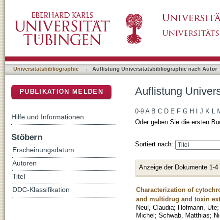
Auflistung Universitätsbibliographie nach Aut
DSpace Repositorium (Manakin basiert)
Universitätsbibliographie
→
Auflistung Universitätsbibliographie nach Autor
Auflistung Univers
PUBLIKATION MELDEN
0-9
A
B
C
D
E
F
G
H
I
J
K
L
Hilfe und Informationen
Oder geben Sie die ersten Bu
Stöbern
Sortiert nach:
Erscheinungsdatum
Autoren
Anzeige der Dokumente 1-4
Titel
Characterization of cytoch
DDC-Klassifikation
and multidrug and toxin ex
Neul, Claudia
;
Hofmann, Ute
Michel
;
Schwab, Matthias
;
Ni