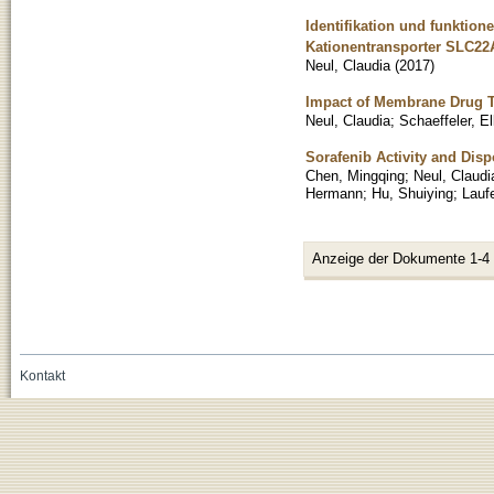
Identifikation und funktion
Kationentransporter SLC22
Neul, Claudia
(
2017
)
Impact of Membrane Drug Tr
Neul, Claudia
;
Schaeffeler, E
Sorafenib Activity and Dis
Chen, Mingqing
;
Neul, Claudi
Hermann
;
Hu, Shuiying
;
Laufe
Anzeige der Dokumente 1-4
Kontakt