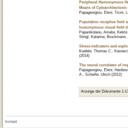
Peripheral Homonymous Hem
Means of Cytoarchitectonic
Papageorgiou, Eleni
;
Ticini, 
Population receptive field 
homonymous visual field d
Papanikolaou, Amalia
;
Keliri
Stingl, Katarina
;
Bruckmann,
Stress-indicators and explor
Kuebler, Thomas C.
;
Kasneci
(
2014
)
The neural correlates of im
Papageorgiou, Eleni
;
Hardies
A.
;
Schiefer, Ulrich
(
2012
)
Anzeige der Dokumente 1-1
Kontakt