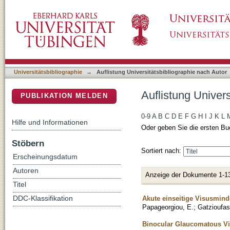
Auflistung Universitätsbibliographie nach Au
DSpace Repositorium (Manakin basiert)
Universitätsbibliographie
→
Auflistung Universitätsbibliographie nach Autor
Auflistung Univer
PUBLIKATION MELDEN
0-9
A
B
C
D
E
F
G
H
I
J
K
L
Hilfe und Informationen
Oder geben Sie die ersten Bu
Stöbern
Sortiert nach:
Erscheinungsdatum
Autoren
Anzeige der Dokumente 1-1
Titel
Akute einseitige Visusmind
DDC-Klassifikation
Papageorgiou, E.
;
Gatzioufas
Binocular Glaucomatous Vis