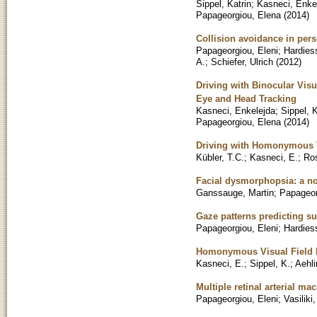
Sippel, Katrin
;
Kasneci, Enke
Papageorgiou, Elena
(
2014
)
Collision avoidance in pers
Papageorgiou, Eleni
;
Hardies
A.
;
Schiefer, Ulrich
(
2012
)
Driving with Binocular Vis
Eye and Head Tracking
Kasneci, Enkelejda
;
Sippel, K
Papageorgiou, Elena
(
2014
)
Driving with Homonymous V
Kübler, T.C.
;
Kasneci, E.
;
Ros
Facial dysmorphopsia: a no
Ganssauge, Martin
;
Papageor
Gaze patterns predicting su
Papageorgiou, Eleni
;
Hardies
Homonymous Visual Field L
Kasneci, E.
;
Sippel, K.
;
Aehli
Multiple retinal arterial 
Papageorgiou, Eleni
;
Vasiliki