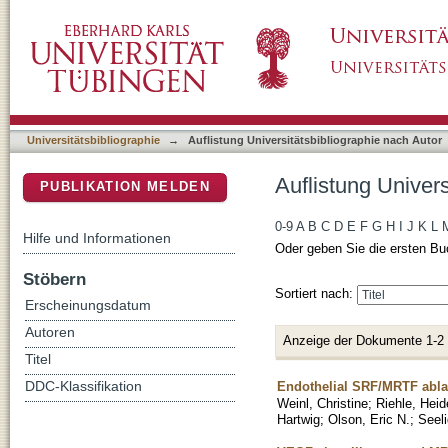
Auflistung Universitätsbibliographie nach Au
DSpace Repositorium (Manakin basiert)
Universitätsbibliographie
→
Auflistung Universitätsbibliographie nach Autor
Auflistung Univer
PUBLIKATION MELDEN
0-9
A
B
C
D
E
F
G
H
I
J
K
L
Hilfe und Informationen
Oder geben Sie die ersten Bu
Stöbern
Sortiert nach:
Erscheinungsdatum
Autoren
Anzeige der Dokumente 1-2
Titel
Endothelial SRF/MRTF ablat
DDC-Klassifikation
Weinl, Christine
;
Riehle, Hei
Hartwig
;
Olson, Eric N.
;
Seeli