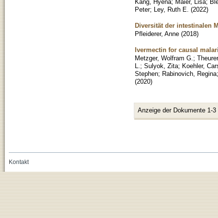
Kang, Hyena
;
Maier, Lisa
;
Bl
Peter
;
Ley, Ruth E.
(
2022
)
Diversität der intestinalen
Pfleiderer, Anne
(
2018
)
Ivermectin for causal malar
Metzger, Wolfram G.
;
Theurer
L.
;
Sulyok, Zita
;
Koehler, Car
Stephen
;
Rabinovich, Regina
(
2020
)
Anzeige der Dokumente 1-3
Kontakt