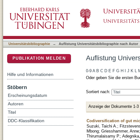
Auflistung Universitätsbibliographie nach Aut
DSpace Repositorium (Manakin basiert)
Universitätsbibliographie
→
Auflistung Universitätsbibliographie nach Autor
Auflistung Univers
PUBLIKATION MELDEN
0-9
A
B
C
D
E
F
G
H
I
J
K
L
Hilfe und Informationen
Oder geben Sie die ersten Bu
Stöbern
Sortiert nach:
Erscheinungsdatum
Autoren
Anzeige der Dokumente 1-3
Titel
Codiversification of gut m
DDC-Klassifikation
Suzuki, Taichi A.
;
Fitzsteven
Mbong
;
Griesshammer, Anne
Thirumalaisamy P.
;
Adegnika,