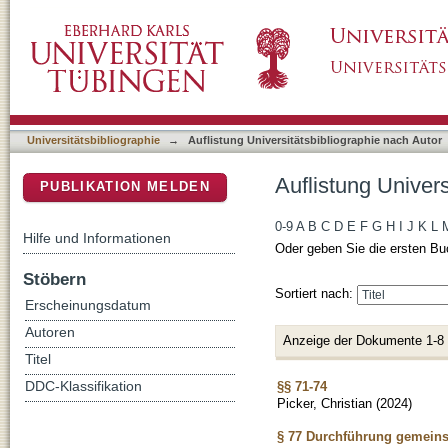
Auflistung Universitätsbibliographie nach Auto
DSpace Repositorium (Manakin basiert)
Universitätsbibliographie
→
Auflistung Universitätsbibliographie nach Autor
Auflistung Univers
PUBLIKATION MELDEN
0-9
A
B
C
D
E
F
G
H
I
J
K
L
Hilfe und Informationen
Oder geben Sie die ersten Bu
Stöbern
Sortiert nach:
Erscheinungsdatum
Autoren
Anzeige der Dokumente 1-8
Titel
§§ 71-74
DDC-Klassifikation
Picker, Christian
(
2024
)
§ 77 Durchführung gemeins