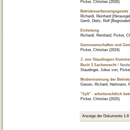
Picker, Christian
(
2026
)
Betriebsverfassungsgesetz
Richardi, Reinhard [Herausge
Gerrit
;
Dietz, Rolf [Begründer
Einleitung
Richardi, Reinhard
;
Picker, Ch
Genossenschaften und Ge
Picker, Christian
(
2024
)
J. von Staudingers Kommen
Buch 3 Sachenrecht
/ Neube
Staudinger, Julius von
;
Picker
Modernisierung der Betrie
Giesen, Richard
;
Hartmann, F
"Sylt" - arbeitsrechtlich bet
Picker, Christian
(
2025
)
Anzeige der Dokumente 1-8