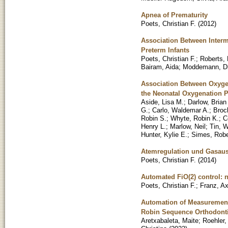
Apnea of Prematurity
Poets, Christian F.
(
2012
)
Association Between Interm
Preterm Infants
Poets, Christian F.
;
Roberts, 
Bairam, Aida
;
Moddemann, D
Association Between Oxygen 
the Neonatal Oxygenation P
Aside, Lisa M.
;
Darlow, Brian
G.
;
Carlo, Waldemar A.
;
Broc
Robin S.
;
Whyte, Robin K.
;
C
Henry L.
;
Marlow, Neil
;
Tin, W
Hunter, Kylie E.
;
Simes, Robe
Atemregulation und Gasau
Poets, Christian F.
(
2014
)
Automated FiO(2) control: n
Poets, Christian F.
;
Franz, Ax
Automation of Measurement
Robin Sequence Orthodonti
Aretxabaleta, Maite
;
Roehler,