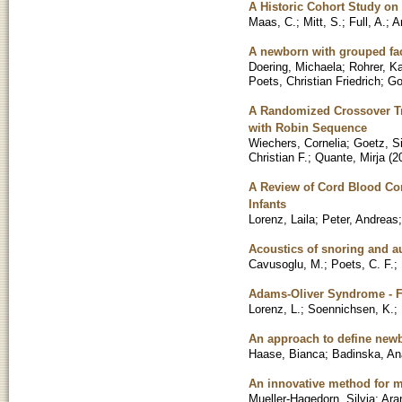
A Historic Cohort Study on
Maas, C.
;
Mitt, S.
;
Full, A.
;
A
A newborn with grouped fac
Doering, Michaela
;
Rohrer, K
Poets, Christian Friedrich
;
Go
A Randomized Crossover Tria
with Robin Sequence
Wiechers, Cornelia
;
Goetz, S
Christian F.
;
Quante, Mirja
(
2
A Review of Cord Blood Con
Infants
Lorenz, Laila
;
Peter, Andreas
Acoustics of snoring and a
Cavusoglu, M.
;
Poets, C. F.
;
Adams-Oliver Syndrome - Fo
Lorenz, L.
;
Soennichsen, K.
;
An approach to define newb
Haase, Bianca
;
Badinska, An
An innovative method for m
Mueller-Hagedorn, Silvia
;
Ara