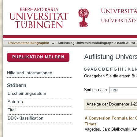
Auflistung Universitätsbibliographie nach Auto
DSpace Repositorium (Manakin basiert)
Universitätsbibliographie
→
Auflistung Universitätsbibliographie nach Autor
Auflistung Univers
PUBLIKATION MELDEN
0-9
A
B
C
D
E
F
G
H
I
J
K
L
Hilfe und Informationen
Oder geben Sie die ersten Bu
Stöbern
Sortiert nach:
Erscheinungsdatum
Autoren
Anzeige der Dokumente 1-2
Titel
A Conversion Formula for C
DDC-Klassifikation
Times
Vagedes, Jan
;
Bialkowski, An