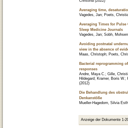
Christina
(
2022
)
Averaging time, desaturatio
Vagedes, Jan
;
Poets, Christi
Averaging Times for Pulse 
Sleep Medicine Journals
Vagedes, Jan
;
Sobh, Mohsen
Avoiding postnatal undernu
view in the absence of evi
Maas, Christoph
;
Poets, Chri
Bacterial reprogramming o
responses
Andre, Maya C.
;
Gille, Christ
Hildegard
;
Kramer, Boris W.
;
(
2012
)
Die Behandlung des obstruk
Denkanstöße
Mueller-Hagedorn, Silvia Est
Anzeige der Dokumente 1-2