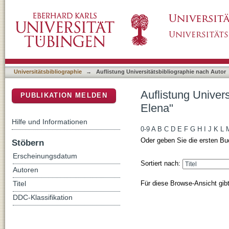
Auflistung Universitätsbibliographie nach Au
DSpace Repositorium (Manakin basiert)
Universitätsbibliographie
→
Auflistung Universitätsbibliographie nach Autor
Auflistung Univers
PUBLIKATION MELDEN
Elena"
Hilfe und Informationen
0-9
A
B
C
D
E
F
G
H
I
J
K
L
Oder geben Sie die ersten Bu
Stöbern
Erscheinungsdatum
Sortiert nach:
Autoren
Für diese Browse-Ansicht gib
Titel
DDC-Klassifikation