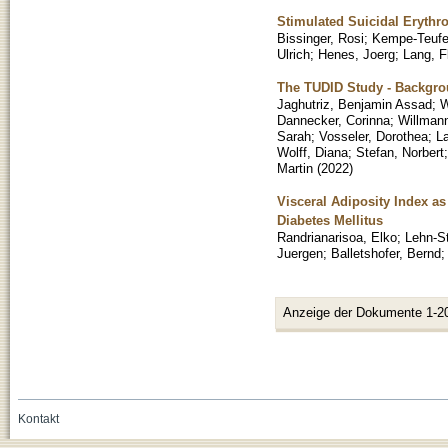
Stimulated Suicidal Erythroc
Bissinger, Rosi
;
Kempe-Teufel
Ulrich
;
Henes, Joerg
;
Lang, F
The TUDID Study - Backgro
Jaghutriz, Benjamin Assad
;
W
Dannecker, Corinna
;
Willmann
Sarah
;
Vosseler, Dorothea
;
L
Wolff, Diana
;
Stefan, Norbert
Martin
(
2022
)
Visceral Adiposity Index as
Diabetes Mellitus
Randrianarisoa, Elko
;
Lehn-S
Juergen
;
Balletshofer, Bernd
Anzeige der Dokumente 1-2
Kontakt