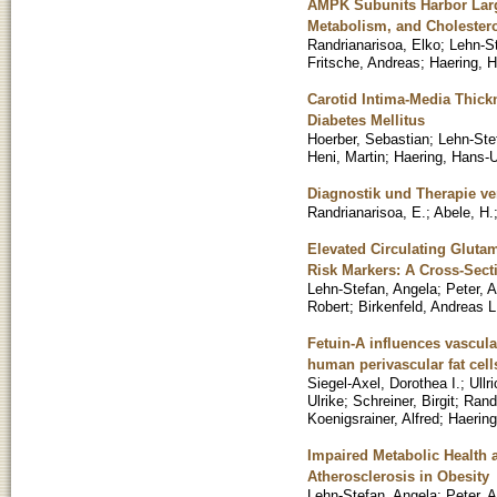
AMPK Subunits Harbor Larg
Metabolism, and Cholester
Randrianarisoa, Elko
;
Lehn-S
Fritsche, Andreas
;
Haering, H
Carotid Intima-Media Thick
Diabetes Mellitus
Hoerber, Sebastian
;
Lehn-Ste
Heni, Martin
;
Haering, Hans-U
Diagnostik und Therapie v
Randrianarisoa, E.
;
Abele, H.
Elevated Circulating Glutam
Risk Markers: A Cross-Sect
Lehn-Stefan, Angela
;
Peter, 
Robert
;
Birkenfeld, Andreas L
Fetuin-A influences vascul
human perivascular fat cell
Siegel-Axel, Dorothea I.
;
Ullr
Ulrike
;
Schreiner, Birgit
;
Randr
Koenigsrainer, Alfred
;
Haering
Impaired Metabolic Health 
Atherosclerosis in Obesity
Lehn-Stefan, Angela
;
Peter, 