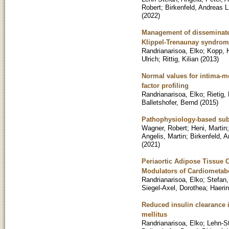
Robert
;
Birkenfeld, Andreas L
(
2022
)
Management of disseminated 
Klippel-Trenaunay syndro
Randrianarisoa, Elko
;
Kopp, 
Ulrich
;
Rittig, Kilian
(
2013
)
Normal values for intima-me
factor profiling
Randrianarisoa, Elko
;
Rietig,
Balletshofer, Bernd
(
2015
)
Pathophysiology-based subph
Wagner, Robert
;
Heni, Martin
Angelis, Martin
;
Birkenfeld, A
(
2021
)
Periaortic Adipose Tissue 
Modulators of Cardiometabo
Randrianarisoa, Elko
;
Stefan,
Siegel-Axel, Dorothea
;
Haerin
Reduced insulin clearance is
mellitus
Randrianarisoa, Elko
;
Lehn-S