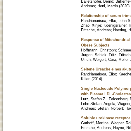
Balletshofer, Bernd
;
Birkenfel
Andreas
;
Heni, Martin
(
2020
)
Relationship of serum trim
Randrianarisoa, Elko
;
Lehn-S
Zhao, Xinjie
;
Koenigsrainer, 
Fritsche, Andreas
;
Haering, H
Response of Mitochondrial 
Obese Subjects
Hoffmann, Christoph
;
Schnee
Jurgen
;
Schick, Fritz
;
Fritsch
Ulrich
;
Weigert, Cora
;
Moller,
Seltene Ursache eines akut
Randrianarisoa, Elko
;
Kaechel
Kilian
(
2014
)
Single Nucleotide Polymorp
with Plasma LDL-Cholester
Lutz, Stefan Z.
;
Falcenberg, 
Lehn-Stefan, Angela
;
Wagner,
Andreas
;
Stefan, Norbert
;
Hae
Soluble urokinase receptor 
Guthoff, Martina
;
Wagner, Ro
Fritsche, Andreas
;
Heyne, Nil