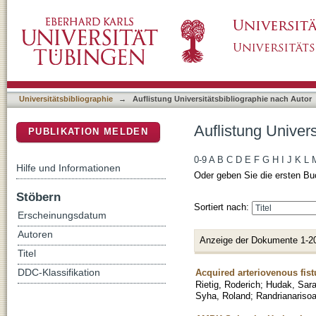
Auflistung Universitätsbibliographie nach Aut
DSpace Repositorium (Manakin basiert)
Universitätsbibliographie
→
Auflistung Universitätsbibliographie nach Autor
Auflistung Univer
PUBLIKATION MELDEN
0-9
A
B
C
D
E
F
G
H
I
J
K
L
Hilfe und Informationen
Oder geben Sie die ersten Bu
Stöbern
Sortiert nach:
Erscheinungsdatum
Autoren
Anzeige der Dokumente 1-2
Titel
Acquired arteriovenous fistu
DDC-Klassifikation
Rietig, Roderich
;
Hudak, Sar
Syha, Roland
;
Randrianarisoa