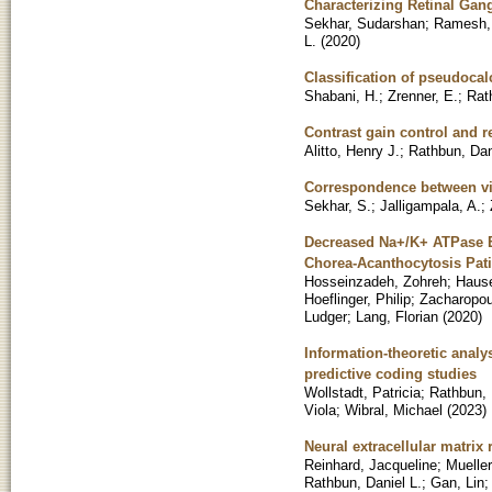
Characterizing Retinal Gan
Sekhar, Sudarshan
;
Ramesh,
L.
(
2020
)
Classification of pseudoca
Shabani, H.
;
Zrenner, E.
;
Rat
Contrast gain control and 
Alitto, Henry J.
;
Rathbun, Dan
Correspondence between visu
Sekhar, S.
;
Jalligampala, A.
;
Decreased Na+/K+ ATPase E
Chorea-Acanthocytosis Pati
Hosseinzadeh, Zohreh
;
Hause
Hoeflinger, Philip
;
Zacharopoul
Ludger
;
Lang, Florian
(
2020
)
Information-theoretic analy
predictive coding studies
Wollstadt, Patricia
;
Rathbun, 
Viola
;
Wibral, Michael
(
2023
)
Neural extracellular matrix
Reinhard, Jacqueline
;
Mueller
Rathbun, Daniel L.
;
Gan, Lin