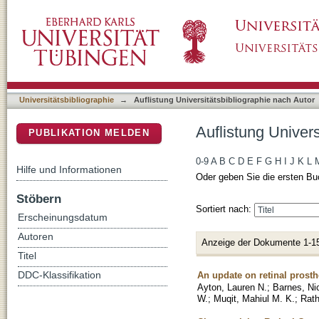
Auflistung Universitätsbibliographie nach Aut
DSpace Repositorium (Manakin basiert)
Universitätsbibliographie
→
Auflistung Universitätsbibliographie nach Autor
Auflistung Univers
PUBLIKATION MELDEN
0-9
A
B
C
D
E
F
G
H
I
J
K
L
Hilfe und Informationen
Oder geben Sie die ersten Bu
Stöbern
Sortiert nach:
Erscheinungsdatum
Autoren
Anzeige der Dokumente 1-1
Titel
An update on retinal prost
DDC-Klassifikation
Ayton, Lauren N.
;
Barnes, Ni
W.
;
Muqit, Mahiul M. K.
;
Rath