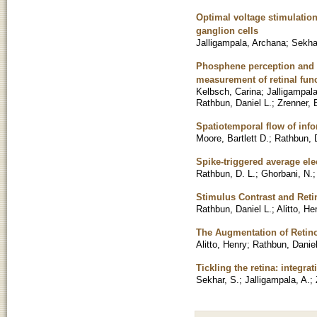
Optimal voltage stimulatio
ganglion cells
Jalligampala, Archana
;
Sekha
Phosphene perception and pu
measurement of retinal fun
Kelbsch, Carina
;
Jalligampal
Rathbun, Daniel L.
;
Zrenner, 
Spatiotemporal flow of info
Moore, Bartlett D.
;
Rathbun, D
Spike-triggered average elec
Rathbun, D. L.
;
Ghorbani, N.
Stimulus Contrast and Reti
Rathbun, Daniel L.
;
Alitto, He
The Augmentation of Retin
Alitto, Henry
;
Rathbun, Daniel
Tickling the retina: integra
Sekhar, S.
;
Jalligampala, A.
;