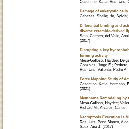
Cosentino, Katia
;
Ros, Uris
;
Damage of eukaryotic cells 
Cabezas, Sheila
;
Ho, Sylvia
;
Differential binding and ac
diverse ceramide-derived li
Soto, Carmen
;
del Valle, Anai
(
2017
)
Disrupting a key hydrophobi
forming activity
Mesa-Galloso, Haydee
;
Delga
Gonzalez, Jorge E.
;
Pedrera,
Ros, Uris
;
Valiente, Pedro A.
Force Mapping Study of Ac
Cosentino, Katia
;
Hermann, 
(
2021
)
Membrane Remodeling by the
Mesa-Galloso, Haydee
;
Valie
Richard M.
;
Alvarez, Carlos
;
Necroptosis Execution Is 
Ros, Uris
;
Pena-Blanco, Aida
Saez, Ana J.
(
2017
)