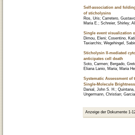
Self-association and foldi
of sticholysins
Ros, Uris
;
Carretero, Gustavo
Maria E.
;
Schreier, Shirley
;
Al
Single event visualization 
Dimou, Eleni
;
Cosentino, Kat
Taxiarchis
;
Wegehingel, Sabi
Sticholysin II-mediated cyto
anticipates cell death
Soto, Carmen
;
Bergado, Gre
Eliana Lanio, Maria
;
Maria He
Systematic Assessment of 
Single-Molecule Brightness
Danial, John S. H.
;
Quintana,
Ungermann, Christian
;
Garcia
Anzeige der Dokumente 1-1