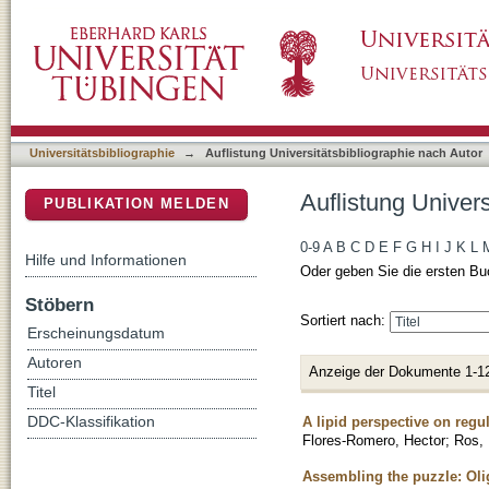
Auflistung Universitätsbibliographie nach Aut
DSpace Repositorium (Manakin basiert)
Universitätsbibliographie
→
Auflistung Universitätsbibliographie nach Autor
Auflistung Univers
PUBLIKATION MELDEN
0-9
A
B
C
D
E
F
G
H
I
J
K
L
Hilfe und Informationen
Oder geben Sie die ersten Bu
Stöbern
Sortiert nach:
Erscheinungsdatum
Autoren
Anzeige der Dokumente 1-1
Titel
A lipid perspective on regul
DDC-Klassifikation
Flores-Romero, Hector
;
Ros, 
Assembling the puzzle: Oli