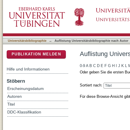
Auflistung Universitätsbibliographie nach Auto
DSpace Repositorium (Manakin basiert)
Universitätsbibliographie
→
Auflistung Universitätsbibliographie nach Autor
Auflistung Univers
PUBLIKATION MELDEN
0-9
A
B
C
D
E
F
G
H
I
J
K
L
Hilfe und Informationen
Oder geben Sie die ersten Bu
Stöbern
Sortiert nach:
Erscheinungsdatum
Für diese Browse-Ansicht gib
Autoren
Titel
DDC-Klassifikation