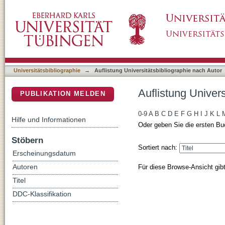
Auflistung Universitätsbibliographie nach A
DSpace Repositorium (Manakin basiert)
Universitätsbibliographie
→
Auflistung Universitätsbibliographie nach Autor
Auflistung Univer
PUBLIKATION MELDEN
0-9
A
B
C
D
E
F
G
H
I
J
K
L
Hilfe und Informationen
Oder geben Sie die ersten Bu
Stöbern
Sortiert nach:
Erscheinungsdatum
Für diese Browse-Ansicht gib
Autoren
Titel
DDC-Klassifikation