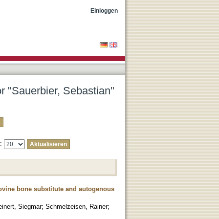
Einloggen
or "Sauerbier, Sebastian"
e:
ovine bone substitute and autogenous
einert, Siegmar
;
Schmelzeisen, Rainer
;