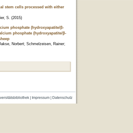
l stem cells processed with either
er, S.
(
2015
)
lcium phosphate (hydroxyapatite/β-
calcium phosphate (hydroxyapatite/β-
 sheep
Jakse, Norbert
;
Schmelzeisen, Rainer
;
versitätsbibliothek
|
Impressum
|
Datenschutz