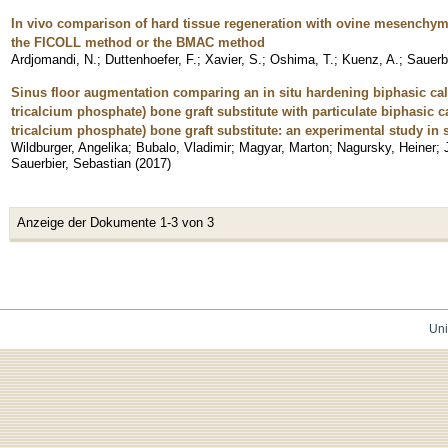
In vivo comparison of hard tissue regeneration with ovine mesenchyma
the FICOLL method or the BMAC method
Ardjomandi, N.
;
Duttenhoefer, F.
;
Xavier, S.
;
Oshima, T.
;
Kuenz, A.
;
Sauerbi
Sinus floor augmentation comparing an in situ hardening biphasic ca
tricalcium phosphate) bone graft substitute with particulate biphasic 
tricalcium phosphate) bone graft substitute: an experimental study in
Wildburger, Angelika
;
Bubalo, Vladimir
;
Magyar, Marton
;
Nagursky, Heiner
;
Sauerbier, Sebastian
(
2017
)
Anzeige der Dokumente 1-3 von 3
Uni