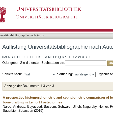
liographie nach Autor "Sauerbier, Sebastian"
asiert)
versitätsbibliographie nach Autor
Auflistung Universitätsbibliographie nach Aut
0-9
A
B
C
D
E
F
G
H
I
J
K
L
M
N
O
P
Q
R
S
T
U
V
W
X
Y
Z
Oder geben Sie die ersten Buchstaben ein:
Sortiert nach:
Sortierung:
Ergebniss
Anzeige der Dokumente 1-3 von 3
A prospective histomorphometric and cephalometric comparison of b
bone grafting in Le Fort I osteotomies
Naros, Andreas
;
Bayazeed, Bassem
;
Schwarz, Ulrich
;
Nagursky, Heiner
;
R
Sauerbier, Sebastian
(
2019
)