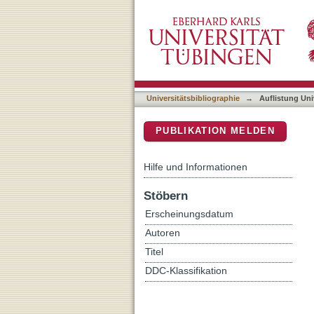
Auflistung Universitätsbib
DSpace Repositorium (Manakin b
Universitätsbibliographie
→
Auflistung Uni
PUBLIKATION MELDEN
Hilfe und Informationen
Stöbern
Erscheinungsdatum
Autoren
Titel
DDC-Klassifikation