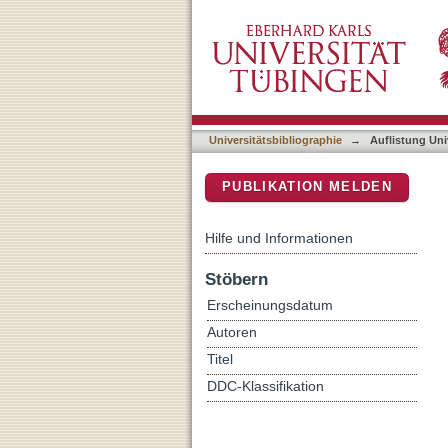
Auflistung Universitätsbib
DSpace Repositorium (Manakin b
Universitätsbibliographie
→
Auflistung Uni
PUBLIKATION MELDEN
Hilfe und Informationen
Stöbern
Erscheinungsdatum
Autoren
Titel
DDC-Klassifikation