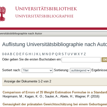
liographie nach Autor "Sauter, Annegret"
asiert)
versitätsbibliographie nach Autor
Auflistung Universitätsbibliographie nach Aut
0-9
A
B
C
D
E
F
G
H
I
J
K
L
M
N
O
P
Q
R
S
T
U
V
W
X
Y
Z
Oder geben Sie die ersten Buchstaben ein:
Sortiert nach:
Sortierung:
Ergebniss
Anzeige der Dokumente 1-2 von 2
Comparison of Errors of 35 Weight Estimation Formulae in a Standard
Hoopmann, M.
;
Kagan, K. O.
;
Sauter, A.
;
Abele, H.
;
Wagner, P.
(
2016
)
Genauigkeit der pränatalen Gewichtsschätzung bei einem Geburtsgew