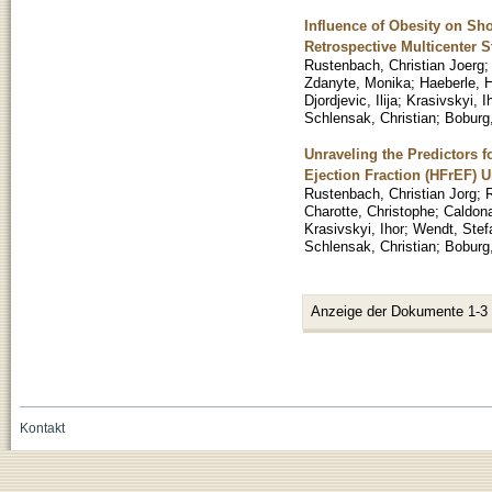
Influence of Obesity on S
Retrospective Multicenter 
Rustenbach, Christian Joerg
Zdanyte, Monika
;
Haeberle, 
Djordjevic, Ilija
;
Krasivskyi, I
Schlensak, Christian
;
Boburg
Unraveling the Predictors f
Ejection Fraction (HFrEF) 
Rustenbach, Christian Jorg
;
R
Charotte, Christophe
;
Caldona
Krasivskyi, Ihor
;
Wendt, Stef
Schlensak, Christian
;
Boburg
Anzeige der Dokumente 1-3
Kontakt