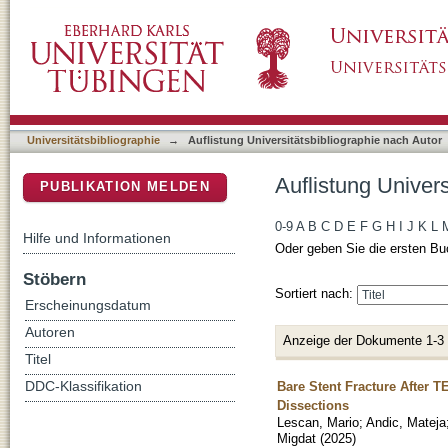
Auflistung Universitätsbibliographie nach Aut
DSpace Repositorium (Manakin basiert)
Universitätsbibliographie
→
Auflistung Universitätsbibliographie nach Autor
Auflistung Univers
PUBLIKATION MELDEN
0-9
A
B
C
D
E
F
G
H
I
J
K
L
Hilfe und Informationen
Oder geben Sie die ersten Bu
Stöbern
Sortiert nach:
Erscheinungsdatum
Autoren
Anzeige der Dokumente 1-3
Titel
Bare Stent Fracture After T
DDC-Klassifikation
Dissections
Lescan, Mario
;
Andic, Mateja
Migdat
(
2025
)