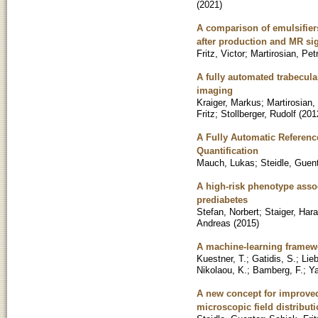
(
2021
)
A comparison of emulsifiers
after production and MR sig
Fritz, Victor
;
Martirosian, Pet
A fully automated trabecul
imaging
Kraiger, Markus
;
Martirosian,
Fritz
;
Stollberger, Rudolf
(
201
A Fully Automatic Reference
Quantification
Mauch, Lukas
;
Steidle, Guen
A high-risk phenotype assoc
prediabetes
Stefan, Norbert
;
Staiger, Hara
Andreas
(
2015
)
A machine-learning framewo
Kuestner, T.
;
Gatidis, S.
;
Lieb
Nikolaou, K.
;
Bamberg, F.
;
Ya
A new concept for improved 
microscopic field distribut