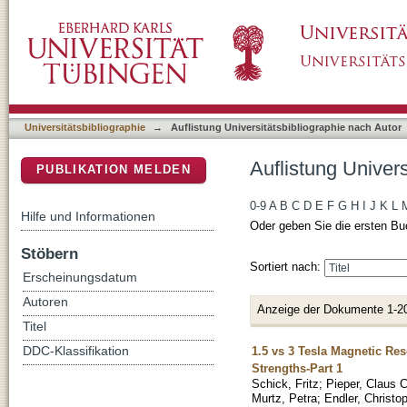
Auflistung Universitätsbibliographie nach Auto
DSpace Repositorium (Manakin basiert)
Universitätsbibliographie
→
Auflistung Universitätsbibliographie nach Autor
Auflistung Univers
PUBLIKATION MELDEN
0-9
A
B
C
D
E
F
G
H
I
J
K
L
Hilfe und Informationen
Oder geben Sie die ersten Bu
Stöbern
Sortiert nach:
Erscheinungsdatum
Autoren
Anzeige der Dokumente 1-2
Titel
1.5 vs 3 Tesla Magnetic Res
DDC-Klassifikation
Strengths-Part 1
Schick, Fritz
;
Pieper, Claus C
Murtz, Petra
;
Endler, Christo