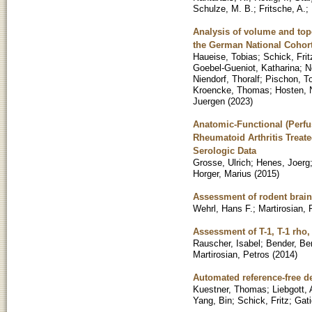
Schulze, M. B.
;
Fritsche, A.
;
Analysis of volume and topo
the German National Cohor
Haueise, Tobias
;
Schick, Frit
Goebel-Gueniot, Katharina
;
N
Niendorf, Thoralf
;
Pischon, T
Kroencke, Thomas
;
Hosten, 
Juergen
(
2023
)
Anatomic-Functional (Perfu
Rheumatoid Arthritis Treate
Serologic Data
Grosse, Ulrich
;
Henes, Joerg
Horger, Marius
(
2015
)
Assessment of rodent brai
Wehrl, Hans F.
;
Martirosian, 
Assessment of T-1, T-1 rho, 
Rauscher, Isabel
;
Bender, Be
Martirosian, Petros
(
2014
)
Automated reference-free d
Kuestner, Thomas
;
Liebgott,
Yang, Bin
;
Schick, Fritz
;
Gati