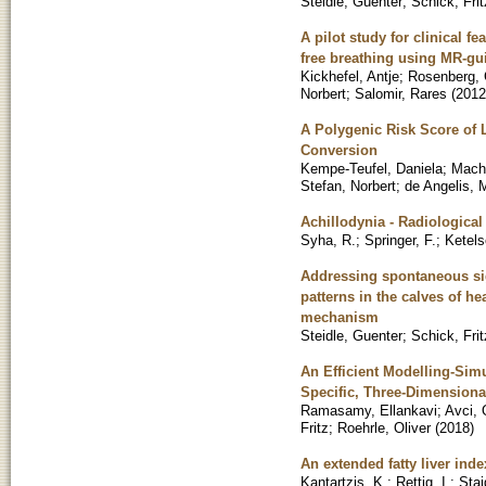
Steidle, Guenter
;
Schick, Frit
A pilot study for clinical 
free breathing using MR-gu
Kickhefel, Antje
;
Rosenberg, 
Norbert
;
Salomir, Rares
(
2012
A Polygenic Risk Score of 
Conversion
Kempe-Teufel, Daniela
;
Mach
Stefan, Norbert
;
de Angelis, 
Achillodynia - Radiological
Syha, R.
;
Springer, F.
;
Ketels
Addressing spontaneous sign
patterns in the calves of h
mechanism
Steidle, Guenter
;
Schick, Frit
An Efficient Modelling-Simu
Specific, Three-Dimension
Ramasamy, Ellankavi
;
Avci,
Fritz
;
Roehrle, Oliver
(
2018
)
An extended fatty liver inde
Kantartzis, K.
;
Rettig, I.
;
Stai