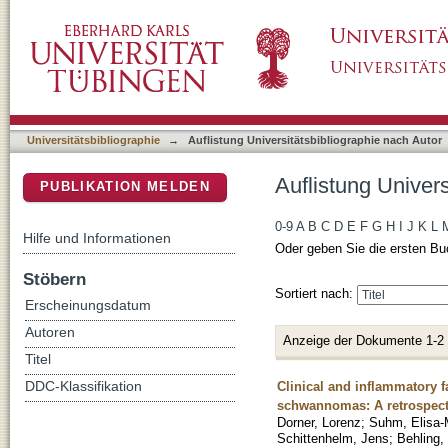
Auflistung Universitätsbibliographie nach Au
DSpace Repositorium (Manakin basiert)
Universitätsbibliographie
→
Auflistung Universitätsbibliographie nach Autor
Auflistung Univer
PUBLIKATION MELDEN
0-9
A
B
C
D
E
F
G
H
I
J
K
L
Hilfe und Informationen
Oder geben Sie die ersten Bu
Stöbern
Sortiert nach:
Erscheinungsdatum
Autoren
Anzeige der Dokumente 1-2
Titel
Clinical and inflammatory fa
DDC-Klassifikation
schwannomas: A retrospect
Dorner, Lorenz
;
Suhm, Elisa-
Schittenhelm, Jens
;
Behling, 