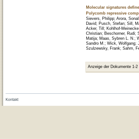
Molecular signatures defin
Polycomb repressive compl
Sievers, Philipp
;
Arora, Sonal
David
;
Pusch, Stefan
;
Sill, M
Acker, Till
;
Kohlhof-Meinecke,
Christian
;
Beschorner, Rudi
;
Matija
;
Maas, Sybren L. N.
;
W
Sandro M.
;
Wick, Wolfgang
;
Szulzewsky, Frank
;
Sahm, Fe
Anzeige der Dokumente 1-2
Kontakt