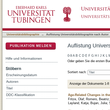
Auflistung Universitätsbibliographie nach Aut
DSpace Repositorium (Manakin basiert)
Universitätsbibliographie
→
Auflistung Universitätsbibliographie nach Autor
Auflistung Univers
PUBLIKATION MELDEN
0-9
A
B
C
D
E
F
G
H
I
J
K
L
Hilfe und Informationen
Oder geben Sie die ersten Bu
Stöbern
Sortiert nach:
Erscheinungsdatum
Autoren
Anzeige der Dokumente 1-8
Titel
Age-Related Changes in the
DDC-Klassifikation
Fritze, Olaf
;
Romero, Beatriz
Layland, Katja
;
Bujan, Julia
;