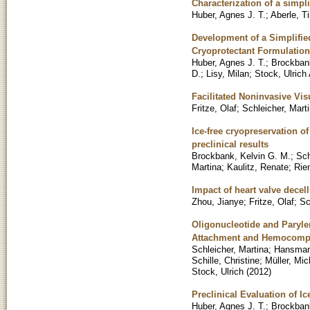
Characterization of a simpl
Huber, Agnes J. T.
;
Aberle, T
Development of a Simplifie
Cryoprotectant Formulation
Huber, Agnes J. T.
;
Brockbank
D.
;
Lisy, Milan
;
Stock, Ulrich 
Facilitated Noninvasive Vis
Fritze, Olaf
;
Schleicher, Mart
Ice-free cryopreservation of
preclinical results
Brockbank, Kelvin G. M.
;
Sch
Martina
;
Kaulitz, Renate
;
Rie
Impact of heart valve decel
Zhou, Jianye
;
Fritze, Olaf
;
Sc
Oligonucleotide and Paryle
Attachment and Hemocompat
Schleicher, Martina
;
Hansman
Schille, Christine
;
Müller, Mic
Stock, Ulrich
(
2012
)
Preclinical Evaluation of I
Huber, Agnes J. T.
;
Brockbank