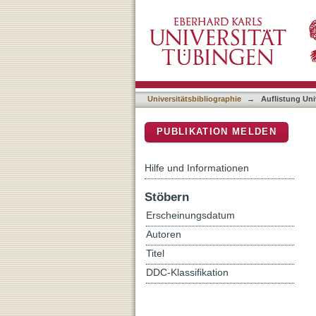
Auflistung Universitätsbib
DSpace Repositorium (Manakin b
Universitätsbibliographie
→
Auflistung Uni
PUBLIKATION MELDEN
Hilfe und Informationen
Stöbern
Erscheinungsdatum
Autoren
Titel
DDC-Klassifikation