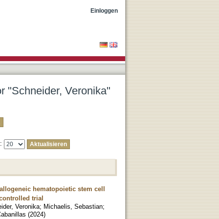
Einloggen
or "Schneider, Veronika"
e:
 allogeneic hematopoietic stem cell
ontrolled trial
ider, Veronika
;
Michaelis, Sebastian
;
abanillas
(
2024
)