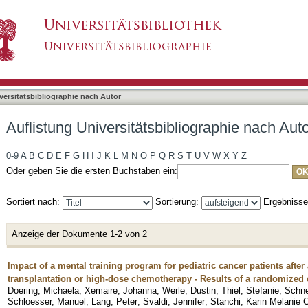
liographie nach Autor "Schneider, Veronika"
asiert)
versitätsbibliographie nach Autor
Auflistung Universitätsbibliographie nach Aut
0-9
A
B
C
D
E
F
G
H
I
J
K
L
M
N
O
P
Q
R
S
T
U
V
W
X
Y
Z
Oder geben Sie die ersten Buchstaben ein:
Sortiert nach:
Sortierung:
Ergebniss
Anzeige der Dokumente 1-2 von 2
Impact of a mental training program for pediatric cancer patients after
transplantation or high-dose chemotherapy - Results of a randomized c
Doering, Michaela
;
Xemaire, Johanna
;
Werle, Dustin
;
Thiel, Stefanie
;
Schne
Schloesser, Manuel
;
Lang, Peter
;
Svaldi, Jennifer
;
Stanchi, Karin Melanie C