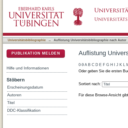
Auflistung Universitätsbibliographie nach Aut
DSpace Repositorium (Manakin basiert)
Universitätsbibliographie
→
Auflistung Universitätsbibliographie nach Autor
Auflistung Univers
PUBLIKATION MELDEN
0-9
A
B
C
D
E
F
G
H
I
J
K
L
Hilfe und Informationen
Oder geben Sie die ersten Bu
Stöbern
Sortiert nach:
Erscheinungsdatum
Für diese Browse-Ansicht gib
Autoren
Titel
DDC-Klassifikation