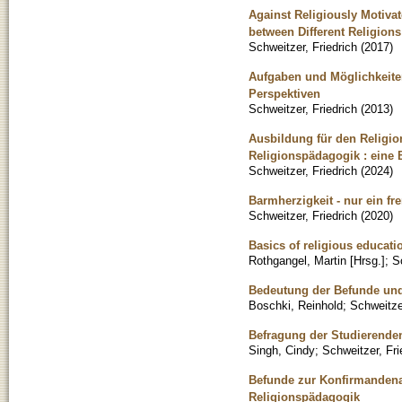
Against Religiously Motivat
between Different Religions
Schweitzer, Friedrich
(
2017
)
Aufgaben und Möglichkeiten
Perspektiven
Schweitzer, Friedrich
(
2013
)
Ausbildung für den Religi
Religionspädagogik : eine
Schweitzer, Friedrich
(
2024
)
Barmherzigkeit - nur ein f
Schweitzer, Friedrich
(
2020
)
Basics of religious educati
Rothgangel, Martin [Hrsg.]
;
S
Bedeutung der Befunde und
Boschki, Reinhold
;
Schweitzer
Befragung der Studierenden
Singh, Cindy
;
Schweitzer, Fri
Befunde zur Konfirmandenar
Religionspädagogik