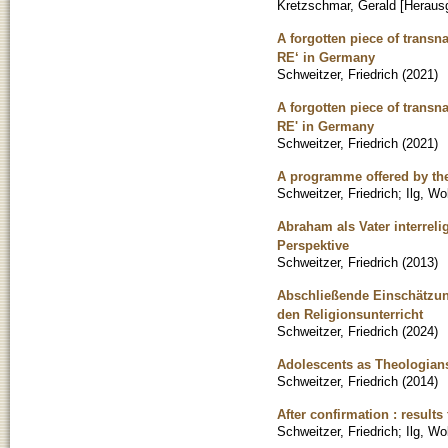
Kretzschmar, Gerald [Heraus
A forgotten piece of transn
RE‘ in Germany
Schweitzer, Friedrich
(
2021
)
A forgotten piece of transn
RE' in Germany
Schweitzer, Friedrich
(
2021
)
A programme offered by the
Schweitzer, Friedrich
;
Ilg, Wo
Abraham als Vater interre
Perspektive
Schweitzer, Friedrich
(
2013
)
Abschließende Einschätzun
den Religionsunterricht
Schweitzer, Friedrich
(
2024
)
Adolescents as Theologians
Schweitzer, Friedrich
(
2014
)
After confirmation : result
Schweitzer, Friedrich
;
Ilg, Wo