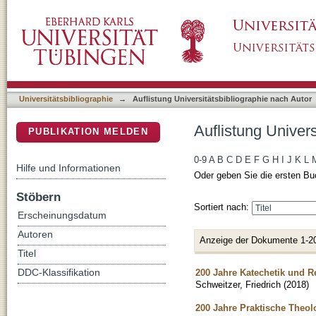
Auflistung Universitätsbibliographie nach Aut
DSpace Repositorium (Manakin basiert)
Universitätsbibliographie
→
Auflistung Universitätsbibliographie nach Autor
Auflistung Univers
PUBLIKATION MELDEN
0-9
A
B
C
D
E
F
G
H
I
J
K
L
Hilfe und Informationen
Oder geben Sie die ersten Bu
Stöbern
Sortiert nach:
Erscheinungsdatum
Autoren
Anzeige der Dokumente 1-2
Titel
200 Jahre Katechetik und R
DDC-Klassifikation
Schweitzer, Friedrich
(
2018
)
200 Jahre Praktische Theolo