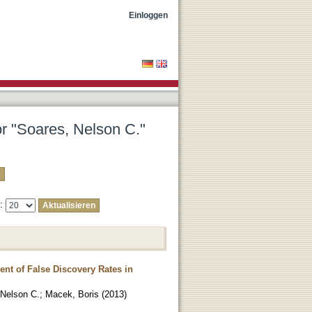
Einloggen
or "Soares, Nelson C."
e:
nt of False Discovery Rates in
 Nelson C.
;
Macek, Boris
(
2013
)