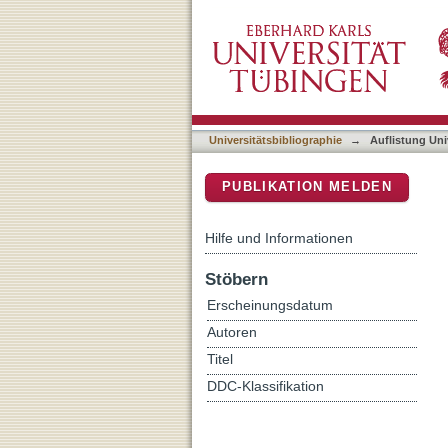
Auflistung Universitätsbi
DSpace Repositorium (Manakin b
Universitätsbibliographie
→
Auflistung Uni
PUBLIKATION MELDEN
Hilfe und Informationen
Stöbern
Erscheinungsdatum
Autoren
Titel
DDC-Klassifikation