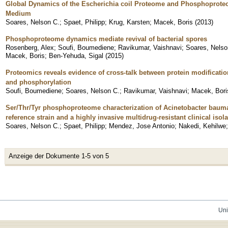
Global Dynamics of the Escherichia coil Proteome and Phosphoprote
Medium
Soares, Nelson C.
;
Spaet, Philipp
;
Krug, Karsten
;
Macek, Boris
(
2013
)
Phosphoproteome dynamics mediate revival of bacterial spores
Rosenberg, Alex
;
Soufi, Boumediene
;
Ravikumar, Vaishnavi
;
Soares, Nelso
Macek, Boris
;
Ben-Yehuda, Sigal
(
2015
)
Proteomics reveals evidence of cross-talk between protein modification
and phosphorylation
Soufi, Boumediene
;
Soares, Nelson C.
;
Ravikumar, Vaishnavi
;
Macek, Bori
Ser/Thr/Tyr phosphoproteome characterization of Acinetobacter baum
reference strain and a highly invasive multidrug-resistant clinical isola
Soares, Nelson C.
;
Spaet, Philipp
;
Mendez, Jose Antonio
;
Nakedi, Kehilwe
Anzeige der Dokumente 1-5 von 5
Uni