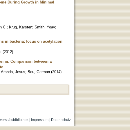
ome During Growth in Minimal
n C.
;
Krug, Karsten
;
Smith, Yoav
;
s in bacteria: focus on acetylation
s
(
2012
)
annii: Comparison between a
te
;
Aranda, Jesus
;
Bou, German
(
2014
)
versitätsbibliothek
|
Impressum
|
Datenschutz