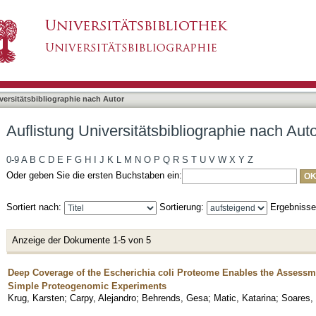
bliographie nach Autor "Soares, Nelson C."
asiert)
versitätsbibliographie nach Autor
Auflistung Universitätsbibliographie nach Aut
0-9
A
B
C
D
E
F
G
H
I
J
K
L
M
N
O
P
Q
R
S
T
U
V
W
X
Y
Z
Oder geben Sie die ersten Buchstaben ein:
Sortiert nach:
Sortierung:
Ergebniss
Anzeige der Dokumente 1-5 von 5
Deep Coverage of the Escherichia coli Proteome Enables the Assessme
Simple Proteogenomic Experiments
Krug, Karsten
;
Carpy, Alejandro
;
Behrends, Gesa
;
Matic, Katarina
;
Soares,