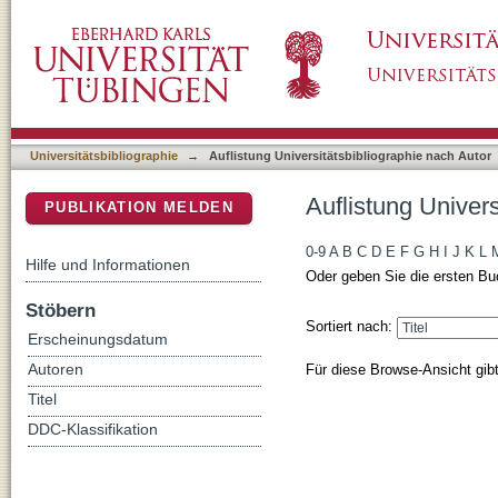
Auflistung Universitätsbibliographie nach Au
DSpace Repositorium (Manakin basiert)
Universitätsbibliographie
→
Auflistung Universitätsbibliographie nach Autor
Auflistung Univer
PUBLIKATION MELDEN
0-9
A
B
C
D
E
F
G
H
I
J
K
L
Hilfe und Informationen
Oder geben Sie die ersten Bu
Stöbern
Sortiert nach:
Erscheinungsdatum
Für diese Browse-Ansicht gib
Autoren
Titel
DDC-Klassifikation