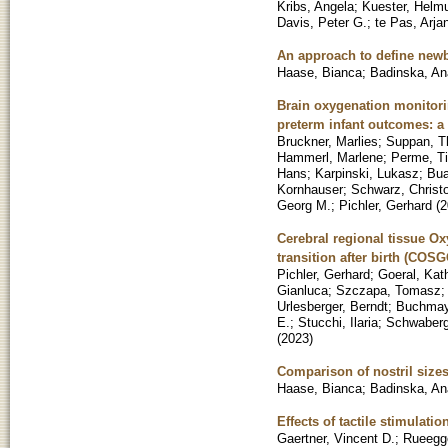
Kribs, Angela
;
Kuester, Helm
Davis, Peter G.
;
te Pas, Arja
An approach to define newb
Haase, Bianca
;
Badinska, An
Brain oxygenation monitorin
preterm infant outcomes: a
Bruckner, Marlies
;
Suppan, 
Hammerl, Marlene
;
Perme, T
Hans
;
Karpinski, Lukasz
;
Bua
Kornhauser
;
Schwarz, Christ
Georg M.
;
Pichler, Gerhard
(
2
Cerebral regional tissue O
transition after birth (COSG
Pichler, Gerhard
;
Goeral, Kat
Gianluca
;
Szczapa, Tomasz
Urlesberger, Berndt
;
Buchmaye
E.
;
Stucchi, Ilaria
;
Schwaberg
(
2023
)
Comparison of nostril sizes
Haase, Bianca
;
Badinska, An
Effects of tactile stimulat
Gaertner, Vincent D.
;
Rueegge