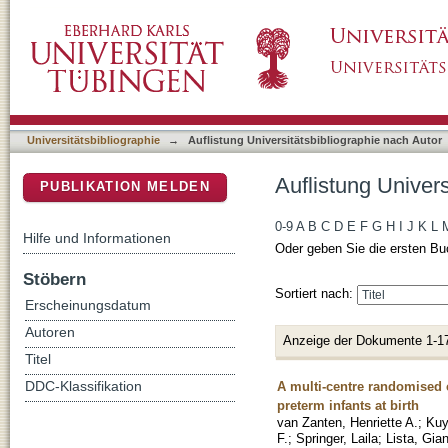
Auflistung Universitätsbibliographie nach Auto
DSpace Repositorium (Manakin basiert)
Universitätsbibliographie
→
Auflistung Universitätsbibliographie nach Autor
Auflistung Univers
PUBLIKATION MELDEN
0-9
A
B
C
D
E
F
G
H
I
J
K
L
Hilfe und Informationen
Oder geben Sie die ersten Bu
Stöbern
Sortiert nach:
Erscheinungsdatum
Autoren
Anzeige der Dokumente 1-1
Titel
A multi-centre randomised co
DDC-Klassifikation
preterm infants at birth
van Zanten, Henriette A.
;
Kuy
F.
;
Springer, Laila
;
Lista, Gia