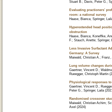
Stuart B.
;
Davis, Peter G.
;
Sp
Evaluating practioners' pre
room: a national survey
Haase, Bianca
;
Springer, Lail
Hyperextended head positio
obstruction
Haase, Bianca
;
Koneffke, An
F.
;
Stauch, Anette
;
Springer, 
Less Invasive Surfactant Ad
Germany: A Survey
Maiwald, Christian A.
;
Franz,
Lung volume changes durin
Gaertner, Vincent D.
;
Waldma
Rueegger, Christoph Martin
(
Physiological responses to
Gaertner, Vincent D.
;
Ruegger
Peter G.
;
Springer, Laila
(
202
Randomised crossover study
Maiwald, Christian Achim
;
Sc
Axel
(
2024
)