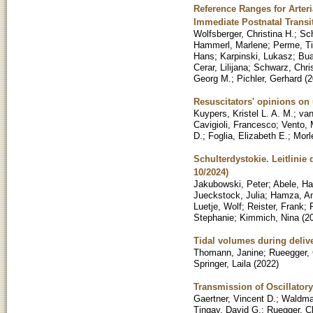
Reference Ranges for Arter
Immediate Postnatal Transi
Wolfsberger, Christina H.
;
Sc
Hammerl, Marlene
;
Perme, T
Hans
;
Karpinski, Lukasz
;
Bua
Cerar, Lilijana
;
Schwarz, Chri
Georg M.
;
Pichler, Gerhard
(
2
Resuscitators' opinions on 
Kuypers, Kristel L. A. M.
;
van
Cavigioli, Francesco
;
Vento,
D.
;
Foglia, Elizabeth E.
;
Morl
Schulterdystokie. Leitlin
10/2024)
Jakubowski, Peter
;
Abele, Ha
Jueckstock, Julia
;
Hamza, Am
Luetje, Wolf
;
Reister, Frank
;
Stephanie
;
Kimmich, Nina
(
2
Tidal volumes during delive
Thomann, Janine
;
Rueegger, 
Springer, Laila
(
2022
)
Transmission of Oscillator
Gaertner, Vincent D.
;
Waldma
Tingay, David G.
;
Ruegger, C