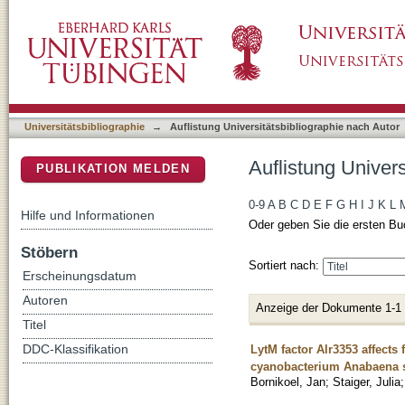
Auflistung Universitätsbibliographie nach Auto
DSpace Repositorium (Manakin basiert)
Universitätsbibliographie
→
Auflistung Universitätsbibliographie nach Autor
Auflistung Univers
PUBLIKATION MELDEN
0-9
A
B
C
D
E
F
G
H
I
J
K
L
Hilfe und Informationen
Oder geben Sie die ersten Bu
Stöbern
Sortiert nach:
Erscheinungsdatum
Autoren
Anzeige der Dokumente 1-1
Titel
LytM factor Alr3353 affects
DDC-Klassifikation
cyanobacterium Anabaena 
Bornikoel, Jan
;
Staiger, Julia