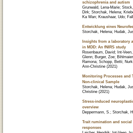
schizophrenia and autism
Grunwald, Lena-Marie
;
Stock,
Dirk
;
Storchak, Helena
;
Krieb
Ka Wan
;
Kraushaar, Udo
;
Fal
Entwicklung eines Neurofee
Storchak, Helena
;
Hudak, Jus
Insights from a laboratory a
in MDD: An fNIRS study
Rosenbaum, David
;
Int-Veen,
Glenn
;
Burger, Zoe
;
Bihlmaier
Ramona
;
Schopp, Betti
;
Nurk
Ann-Christine
(
2021
)
Monitoring Processes and Th
Non-clinical Sample
Storchak, Helena
;
Hudak, Jus
Christine
(
2021
)
Stress-induced neuroplastici
overview
Deppermann, S.
;
Storchak, H
Trait rumination and socia
responses
Laicher, Hendrik
;
Int-Veen, Is