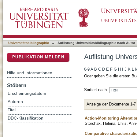
Auflistung Universitätsbibliographie nach Au
DSpace Repositorium (Manakin basiert)
Universitätsbibliographie
→
Auflistung Universitätsbibliographie nach Autor
Auflistung Univer
PUBLIKATION MELDEN
0-9
A
B
C
D
E
F
G
H
I
J
K
L
Hilfe und Informationen
Oder geben Sie die ersten Bu
Stöbern
Sortiert nach:
Erscheinungsdatum
Autoren
Anzeige der Dokumente 1-7
Titel
Action-Monitoring Alteratio
DDC-Klassifikation
Storchak, Helena
;
Ehlis, Ann-
Comparative characterizati