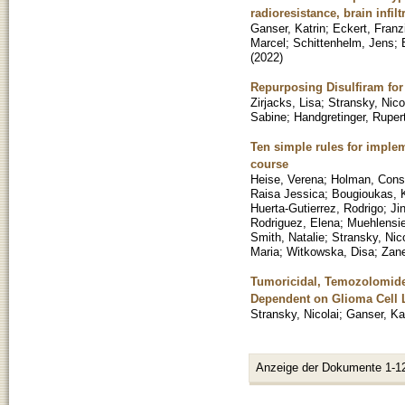
radioresistance, brain infil
Ganser, Katrin
;
Eckert, Franz
Marcel
;
Schittenhelm, Jens
;
(
2022
)
Repurposing Disulfiram for
Zirjacks, Lisa
;
Stransky, Nico
Sabine
;
Handgretinger, Ruper
Ten simple rules for implem
course
Heise, Verena
;
Holman, Cons
Raisa Jessica
;
Bougioukas, K
Huerta-Gutierrez, Rodrigo
;
Ji
Rodriguez, Elena
;
Muehlensie
Smith, Natalie
;
Stransky, Nico
Maria
;
Witkowska, Disa
;
Zane
Tumoricidal, Temozolomide-
Dependent on Glioma Cell L
Stransky, Nicolai
;
Ganser, Ka
Anzeige der Dokumente 1-1