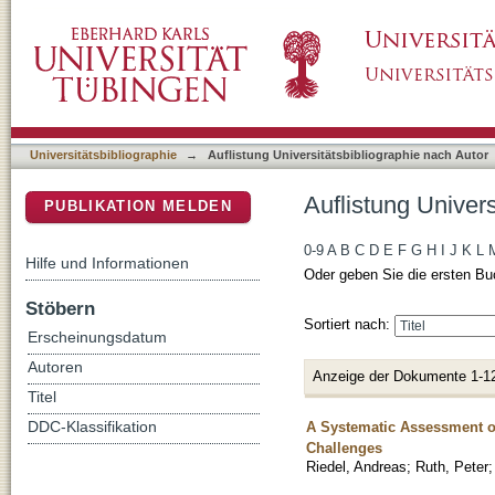
Auflistung Universitätsbibliographie nach Aut
DSpace Repositorium (Manakin basiert)
Universitätsbibliographie
→
Auflistung Universitätsbibliographie nach Autor
Auflistung Univers
PUBLIKATION MELDEN
0-9
A
B
C
D
E
F
G
H
I
J
K
L
Hilfe und Informationen
Oder geben Sie die ersten Bu
Stöbern
Sortiert nach:
Erscheinungsdatum
Autoren
Anzeige der Dokumente 1-1
Titel
A Systematic Assessment o
DDC-Klassifikation
Challenges
Riedel, Andreas
;
Ruth, Peter