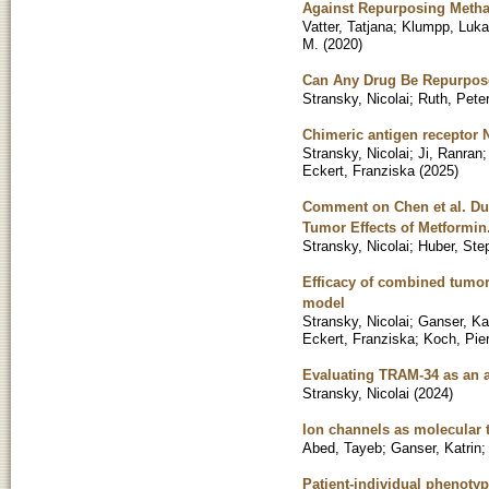
Against Repurposing Metha
Vatter, Tatjana
;
Klumpp, Luk
M.
(
2020
)
Can Any Drug Be Repurposed
Stransky, Nicolai
;
Ruth, Pete
Chimeric antigen receptor N
Stransky, Nicolai
;
Ji, Ranran
Eckert, Franziska
(
2025
)
Comment on Chen et al. Du
Tumor Effects of Metformin
Stransky, Nicolai
;
Huber, Ste
Efficacy of combined tumor
model
Stransky, Nicolai
;
Ganser, Ka
Eckert, Franziska
;
Koch, Pier
Evaluating TRAM-34 as an a
Stransky, Nicolai
(
2024
)
Ion channels as molecular t
Abed, Tayeb
;
Ganser, Katrin
Patient-individual phenotyp