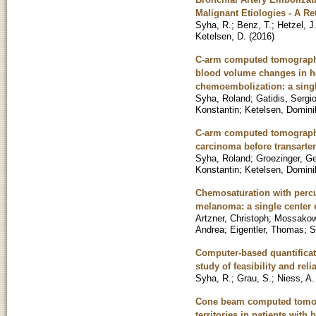
Malignant Etiologies - A Re
Syha, R.
;
Benz, T.
;
Hetzel, J
Ketelsen, D.
(
2016
)
C-arm computed tomograph
blood volume changes in he
chemoembolization: a single
Syha, Roland
;
Gatidis, Sergi
Konstantin
;
Ketelsen, Domini
C-arm computed tomography
carcinoma before transarte
Syha, Roland
;
Groezinger, G
Konstantin
;
Ketelsen, Domini
Chemosaturation with percu
melanoma: a single center 
Artzner, Christoph
;
Mossakows
Andrea
;
Eigentler, Thomas
;
S
Computer-based quantificat
study of feasibility and relia
Syha, R.
;
Grau, S.
;
Niess, A.
Cone beam computed tomogr
territories in patients with 