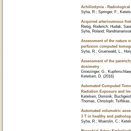
Achillodynia - Radiological
Syha, R.
;
Springer, F.
;
Ketels
Acquired arteriovenous fistu
Rietig, Roderich
;
Hudak, Sar
Syha, Roland
;
Randrianarisoa
Assessment of the nature o
perfusion computed tomog
Syha, R.
;
Gruenwald, L.
;
Horg
Assessment of the parench
dosimetry
Groezinger, G.
;
Kupferschlaeg
Ketelsen, D.
(
2016
)
Automated Computed Tomogr
Radiation Exposure and Im
Ketelsen, Dominik
;
Buchgeist
Thomas, Christoph
;
Tsiflikas,
Automated volumetric asse
3 T in healthy and patholog
Syha, R.
;
Wuerslin, C.
;
Ketel
Bronchial Artery Embolizat