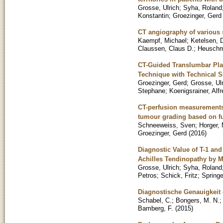
Grosse, Ulrich
;
Syha, Roland
Konstantin
;
Groezinger, Gerd
CT angiography of various s
Kaempf, Michael
;
Ketelsen, 
Claussen, Claus D.
;
Heuschm
CT-Guided Translumbar Plac
Technique with Technical 
Groezinger, Gerd
;
Grosse, Ul
Stephane
;
Koenigsrainer, Alfr
CT-perfusion measurements i
tumour grading based on f
Schneeweiss, Sven
;
Horger, 
Groezinger, Gerd
(
2016
)
Diagnostic Value of T-1 and
Achilles Tendinopathy by M
Grosse, Ulrich
;
Syha, Roland
Petros
;
Schick, Fritz
;
Springe
Diagnostische Genauigkeit 
Schabel, C.
;
Bongers, M. N.
Bamberg, F.
(
2015
)