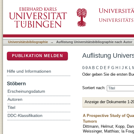
Auflistung Universitätsbibliographie nach Au
DSpace Repositorium (Manakin basiert)
Universitätsbibliographie
→
Auflistung Universitätsbibliographie nach Autor
Auflistung Univer
PUBLIKATION MELDEN
0-9
A
B
C
D
E
F
G
H
I
J
K
L
Hilfe und Informationen
Oder geben Sie die ersten Bu
Stöbern
Sortiert nach:
Erscheinungsdatum
Autoren
Anzeige der Dokumente 1-2
Titel
A Prospective Study of Qua
DDC-Klassifikation
Tumors
Dittmann, Helmut
;
Kopp, Dani
Weissinger, Matthias
;
la Foug