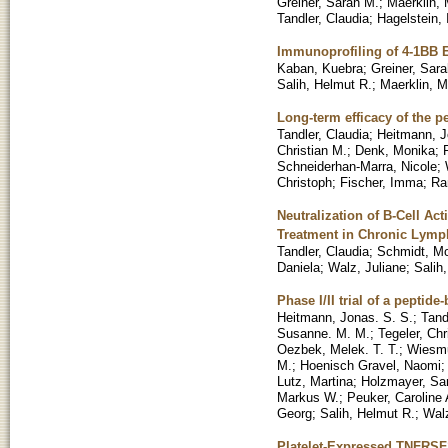
Greiner, Sarah M.
;
Maerklin, 
Tandler, Claudia
;
Hagelstein, 
Immunoprofiling of 4-1BB 
Kaban, Kuebra
;
Greiner, Sar
Salih, Helmut R.
;
Maerklin, M
Long-term efficacy of the p
Tandler, Claudia
;
Heitmann, J
Christian M.
;
Denk, Monika
;
Schneiderhan-Marra, Nicole
;
Christoph
;
Fischer, Imma
;
Ra
Neutralization of B-Cell Ac
Treatment in Chronic Lymp
Tandler, Claudia
;
Schmidt, Mo
Daniela
;
Walz, Juliane
;
Salih
Phase I/II trial of a peptide
Heitmann, Jonas. S. S.
;
Tand
Susanne. M. M.
;
Tegeler, Chr
Oezbek, Melek. T. T.
;
Wiesmu
M.
;
Hoenisch Gravel, Naomi
Lutz, Martina
;
Holzmayer, Sa
Markus W.
;
Peuker, Caroline
Georg
;
Salih, Helmut R.
;
Walz
Platelet-Expressed TNFRSF1