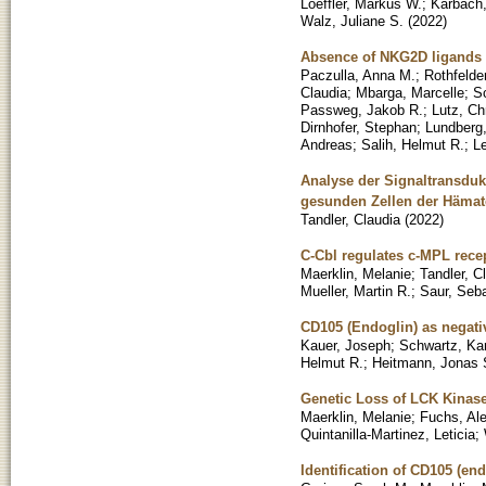
Loeffler, Markus W.
;
Karbach,
Walz, Juliane S.
(
2022
)
Absence of NKG2D ligands 
Paczulla, Anna M.
;
Rothfelder
Claudia
;
Mbarga, Marcelle
;
S
Passweg, Jakob R.
;
Lutz, Ch
Dirnhofer, Stephan
;
Lundberg
Andreas
;
Salih, Helmut R.
;
L
Analyse der Signaltransdu
gesunden Zellen der Häma
Tandler, Claudia
(
2022
)
C-Cbl regulates c-MPL recept
Maerklin, Melanie
;
Tandler, C
Mueller, Martin R.
;
Saur, Seba
CD105 (Endoglin) as negati
Kauer, Joseph
;
Schwartz, Kar
Helmut R.
;
Heitmann, Jonas 
Genetic Loss of LCK Kinas
Maerklin, Melanie
;
Fuchs, Al
Quintanilla-Martinez, Leticia
;
Identification of CD105 (en