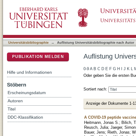
Auflistung Universitätsbibliographie nach Aut
DSpace Repositorium (Manakin basiert)
Universitätsbibliographie
→
Auflistung Universitätsbibliographie nach Autor
Auflistung Univers
PUBLIKATION MELDEN
0-9
A
B
C
D
E
F
G
H
I
J
K
L
Hilfe und Informationen
Oder geben Sie die ersten Bu
Stöbern
Sortiert nach:
Erscheinungsdatum
Autoren
Anzeige der Dokumente 1-1
Titel
A COVID-19 peptide vaccine
DDC-Klassifikation
Heitmann, Jonas S.
;
Bilich, 
Reusch, Julia
;
Jaeger, Simon
Bauer, Jens
;
Rieth, Jonas
;
Wa