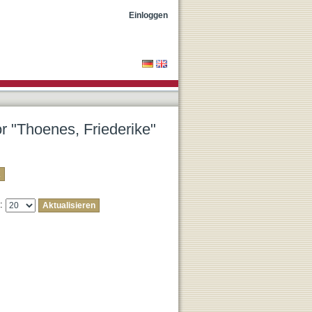
Einloggen
or "Thoenes, Friederike"
e: