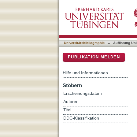
Auflistung Universitätsbib
DSpace Repositorium (Manakin b
Universitätsbibliographie
→
Auflistung Uni
PUBLIKATION MELDEN
Hilfe und Informationen
Stöbern
Erscheinungsdatum
Autoren
Titel
DDC-Klassifikation