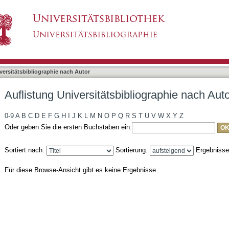
liographie nach Autor "Thoenes, Friederike"
asiert)
versitätsbibliographie nach Autor
Auflistung Universitätsbibliographie nach Aut
0-9
A
B
C
D
E
F
G
H
I
J
K
L
M
N
O
P
Q
R
S
T
U
V
W
X
Y
Z
Oder geben Sie die ersten Buchstaben ein:
Sortiert nach:
Sortierung:
Ergebniss
Für diese Browse-Ansicht gibt es keine Ergebnisse.