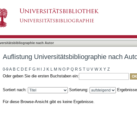
liographie nach Autor "Trugenberger, Volker"
asiert)
versitätsbibliographie nach Autor
Auflistung Universitätsbibliographie nach Aut
0-9
A
B
C
D
E
F
G
H
I
J
K
L
M
N
O
P
Q
R
S
T
U
V
W
X
Y
Z
Oder geben Sie die ersten Buchstaben ein:
Sortiert nach:
Sortierung:
Ergebniss
Für diese Browse-Ansicht gibt es keine Ergebnisse.