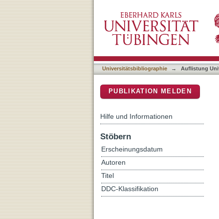
Auflistung Universitätsbib
DSpace Repositorium (Manakin b
Universitätsbibliographie
→
Auflistung Uni
PUBLIKATION MELDEN
Hilfe und Informationen
Stöbern
Erscheinungsdatum
Autoren
Titel
DDC-Klassifikation