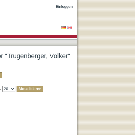
Einloggen
or "Trugenberger, Volker"
e: